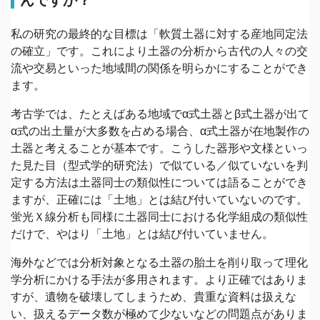
んですか？
私の研究の最終的な目標は「軟質土器に対する産地同定法
の確立」です。これにより土器の分析から古代の人々の交
流や交易といった地域間の関係を明らかにすることができ
ます。
考古学では、たとえばある地域でα式土器とβ式土器が出て
α式の出土量が大多数を占める場合、α式土器が在地製作の
土器と考えることが基本です。こうした器形や文様といっ
た見た目（型式学的研究法）で似ている／似ていないを判
定する方法は土器同士の類似性については語ることができ
ますが、正確には「土地」とは結び付いていないのです。
蛍光Ｘ線分析も同様に土器同士における化学組成の類似性
だけで、やはり「土地」とは結び付いていません。
海外などでは分析対象となる土器の胎土を削り取って理化
学分析にかける手法が多用されます。より正確ではありま
すが、遺物を破壊してしまうため、貴重な資料は扱えな
い、扱えるデータ数が極めて少ないなどの問題点がありま