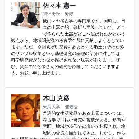
佐々木 憲一
明治大学 教授
彼はマヤ考古学の専門家です。同時に、日
本の土器の胎土分析も実践していて、どこ
で作られた土器がどこへ運ばれたかという
観点から、地域間交流の考古学全般に貢献しようとしてい
ます。ただ、今回彼が研究費を必要とする胎土分析のため
のサンプル収集という基礎研究の基礎の部分に対しては、
科学研究費がなかなか採択されない現実があります。ぜ
ひ、資金面で今泉さんの研究を応援してくださいますよ
う、お願い申し上げます。
木山 克彦
東海大学 准教授
普遍的な生活物品である土器については、
考古学では長い研究の蓄積がある。形態や
意匠、地域や時代での違いが把握され、地
域間の交流も描かれてきた。しかし、作ら