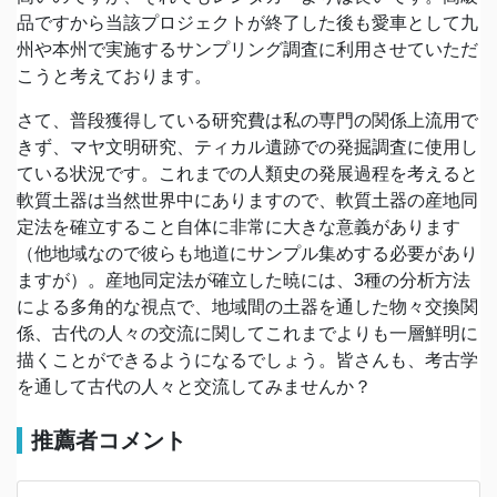
品ですから当該プロジェクトが終了した後も愛車として九
州や本州で実施するサンプリング調査に利用させていただ
こうと考えております。
さて、普段獲得している研究費は私の専門の関係上流用で
きず、マヤ文明研究、ティカル遺跡での発掘調査に使用し
ている状況です。これまでの人類史の発展過程を考えると
軟質土器は当然世界中にありますので、軟質土器の産地同
定法を確立すること自体に非常に大きな意義があります
（他地域なので彼らも地道にサンプル集めする必要があり
ますが）。産地同定法が確立した暁には、3種の分析方法
による多角的な視点で、地域間の土器を通した物々交換関
係、古代の人々の交流に関してこれまでよりも一層鮮明に
描くことができるようになるでしょう。皆さんも、考古学
を通して古代の人々と交流してみませんか？
推薦者コメント