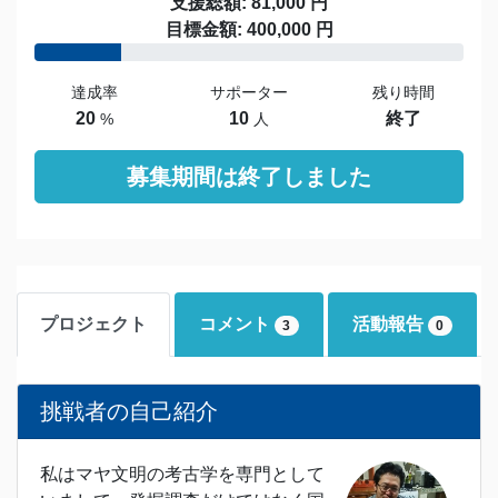
支援総額: 81,000 円
目標金額: 400,000 円
達成率
サポーター
残り時間
20
10
終了
%
人
募集期間は終了しました
プロジェクト
コメント
活動報告
3
0
挑戦者の自己紹介
私はマヤ文明の考古学を専門として