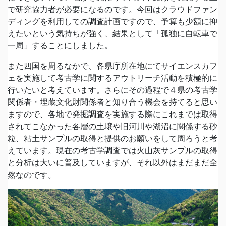
で研究協力者が必要になるのです。今回はクラウドファン
ディングを利用しての調査計画ですので、予算も少額に抑
えたいという気持ちが強く、結果として「孤独に自転車で
一周」することにしました。
また四国を周るなかで、各県庁所在地にてサイエンスカフ
ェを実施して考古学に関するアウトリーチ活動を積極的に
行いたいと考えています。さらにその過程で４県の考古学
関係者・埋蔵文化財関係者と知り合う機会を持てると思い
ますので、各地で発掘調査を実施する際にこれまでは取得
されてこなかった各層の土壌や旧河川や湖沼に関係する砂
粒、粘土サンプルの取得と提供のお願いをして周ろうと考
えています。現在の考古学調査では火山灰サンプルの取得
と分析は大いに普及していますが、それ以外はまだまだ全
然なのです。