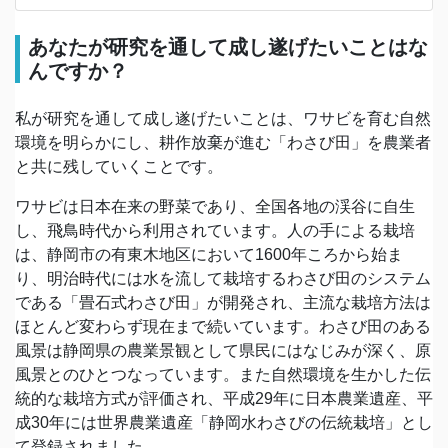
あなたが研究を通して成し遂げたいことはな
んですか？
私が研究を通して成し遂げたいことは、ワサビを育む自然
環境を明らかにし、耕作放棄が進む「わさび田」を農業者
と共に残していくことです。
ワサビは日本在来の野菜であり、全国各地の渓谷に自生
し、飛鳥時代から利用されています。人の手による栽培
は、静岡市の有東木地区において1600年ころから始ま
り、明治時代には水を流して栽培するわさび田のシステム
である「畳石式わさび田」が開発され、主流な栽培方法は
ほとんど変わらず現在まで続いています。わさび田のある
風景は静岡県の農業景観として県民にはなじみが深く、原
風景とのひとつなっています。また自然環境を生かした伝
統的な栽培方式が評価され、平成29年に日本農業遺産、平
成30年には世界農業遺産「静岡水わさびの伝統栽培」とし
て登録されました。