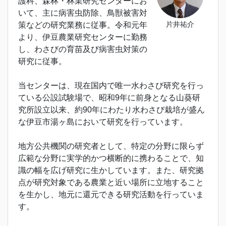
護科、森林・林業研究センターにお
いて、主に病害虫防除、鳥獣被害対
片井祐介
策などの研究業務に従事。令和元年
より、伊豆農業研究センターに勤務
し、わさびの育苗及び病害虫対策の
研究に従事。
当センターは、現在国内で唯一水わさび研究を行っ
ている公設試験場で、昭和9年に前身となる山葵研
究所設立以来、約90年にわたり水わさび栽培が盛ん
な伊豆市湯ヶ島において研究を行っています。
地方公共機関の研究者として、特定の分野に限らず
広範な分野に実学的かつ横断的に携わることで、知
識の幅を広げ研究に生かしています。また、研究拠
点が研究対象である農業と近い場所に立地すること
を生かし、地元に還元できる研究活動を行っていま
す。