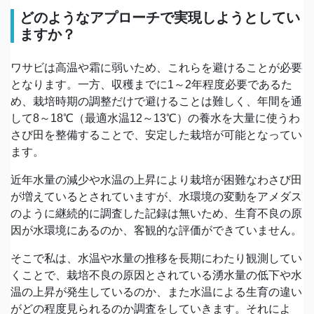
どのようなアプローチで実現しようとしてい
ますか？
ワサビは高温や霜に弱いため、これらを避けることが必要
となります。一方、収穫までに1～2年程度必要であるた
め、栽培時期の調整だけで避けることは難しく、年間を通
して8～18℃（最適水温12～13℃）の養水を大量に使うわ
さび田を整備することで、安定した栽培が可能となってい
ます。
近年水量の減少や水温の上昇により栽培が困難なわさび田
が増えているとされていますが、水環境の変動をアメダス
のように継続的に調査した記録は無いため、生育不良の原
因が水環境にあるのか、客観的な評価ができていません。
そこで私は、水温や水量の推移を長期にわたり観測してい
くことで、栽培不良の原因とされている湧水量の低下や水
温の上昇が発生しているのか、また水温による生育の違い
がどの程度見られるのか調査をしていきます。それによ