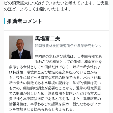
ビの消費拡大につなげていきたいと考えています。ご支援
のほど、よろしくお願いいたします。
推薦者コメント
馬場富二夫
静岡県農林技術研究所伊豆農業研究センタ
ー
静岡県の水わさび栽培は、日本固有種であ
るわさびの植物としての価値、和食文化を
象徴する食材としての価値だけでなく、栽培の希少性およ
び特殊性、環境保全及び地域の産業を担っている面から
も、後生に残すべき貴重な本県の財産である。水わさび栽
培の最大の特徴である水環境の記録は、学術的価値は高い
ものの、継続的な調査が必要なことから、通常の研究課題
での取組が難しいため、調査費用を賛同いただける方の出
資で補う本申請は適切であると考える。また、栽培環境の
情報発信は、本県わさびの認識を広め、新たなわさびファ
ンを増加させる効果もあると考えられる。