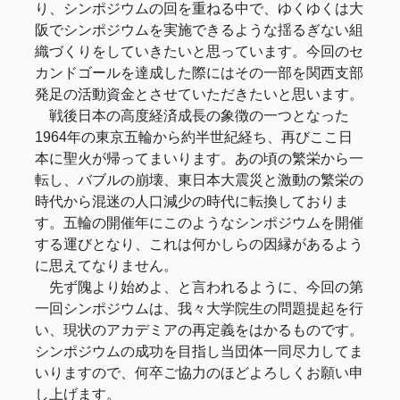
り、シンポジウムの回を重ねる中で、ゆくゆくは大
阪でシンポジウムを実施できるような揺るぎない組
織づくりをしていきたいと思っています。今回のセ
カンドゴールを達成した際にはその一部を関西支部
発足の活動資金とさせていただきたいと思います。
戦後日本の高度経済成長の象徴の一つとなった
1964年の東京五輪から約半世紀経ち、再びここ日
本に聖火が帰ってまいります。あの頃の繁栄から一
転し、バブルの崩壊、東日本大震災と激動の繁栄の
時代から混迷の人口減少の時代に転換しておりま
す。五輪の開催年にこのようなシンポジウムを開催
する運びとなり、これは何かしらの因縁があるよう
に思えてなりません。
先ず隗より始めよ、と言われるように、今回の第
一回シンポジウムは、我々大学院生の問題提起を行
い、現状のアカデミアの再定義をはかるものです。
シンポジウムの成功を目指し当団体一同尽力してま
いりますので、何卒ご協力のほどよろしくお願い申
し上げます。