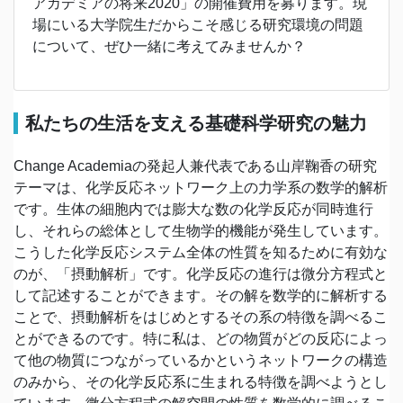
アカデミアの将来2020」の開催費用を募ります。現
場にいる大学院生だからこそ感じる研究環境の問題
について、ぜひ一緒に考えてみませんか？
私たちの生活を支える基礎科学研究の魅力
Change Academiaの発起人兼代表である山岸鞠香の研究
テーマは、化学反応ネットワーク上の力学系の数学的解析
です。生体の細胞内では膨大な数の化学反応が同時進行
し、それらの総体として生物学的機能が発生しています。
こうした化学反応システム全体の性質を知るために有効な
のが、「摂動解析」です。化学反応の進行は微分方程式と
して記述することができます。その解を数学的に解析する
ことで、摂動解析をはじめとするその系の特徴を調べるこ
とができるのです。特に私は、どの物質がどの反応によっ
て他の物質につながっているかというネットワークの構造
のみから、その化学反応系に生まれる特徴を調べようとし