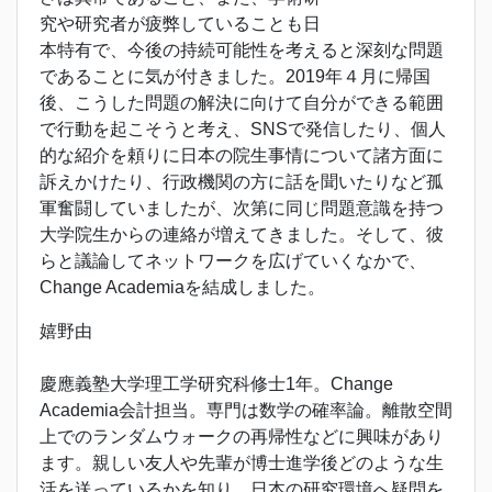
究や研究者が疲弊していることも日
本特有で、今後の持続可能性を考えると深刻な問題
であることに気が付きました。2019年４月に帰国
後、こうした問題の解決に向けて自分ができる範囲
で行動を起こそうと考え、SNSで発信したり、個人
的な紹介を頼りに日本の院生事情について諸方面に
訴えかけたり、行政機関の方に話を聞いたりなど孤
軍奮闘していましたが、次第に同じ問題意識を持つ
大学院生からの連絡が増えてきました。そして、彼
らと議論してネットワークを広げていくなかで、
Change Academiaを結成しました。
嬉野由
慶應義塾大学理工学研究科修士1年。Change
Academia会計担当。専門は数学の確率論。離散空間
上でのランダムウォークの再帰性などに興味があり
ます。親しい友人や先輩が博士進学後どのような生
活を送っているかを知り、日本の研究環境へ疑問を