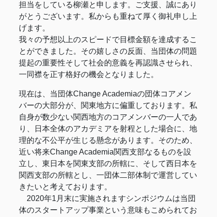
担当をしている柳瀬と申します。ご支援、誠にあり
がとうございます。私からも重ねて厚く御礼申し上
げます。
我々の予想以上のスピードで目標金額を達成するこ
とができました。その嬉しさの反面、当団体の問題
提起の重要性そして社会的意義を再認識させられ、
一同襟を正す格好の機会となりました。
現在は、当団体Change Academiaの団体コアメン
バーの大部分が、関東地方に偏重しております。私
自身が数少ない関西地方のコアメンバーの一人であ
り、日本全体のアカデミアを射程とした場合に、地
理的な不公平が生じる懸念があります。そのため、
近い将来Change Academia関西支部なるものを設
立し、東日本を関東支部の所轄に、そして西日本を
関西支部の所轄とし、一団体二部体制で運営してい
きたいと考えております。
2020年1月末に実施されますシンポジウムは当団
体のスタートアップ事業という意味もこめられてお