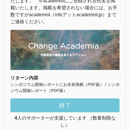
たします。 ※academistにご登録される氏名を掲
載いたします。掲載を希望されない場合には、お手
数ですがacademist（infoアットacademist.jp）まで
ご連絡ください。
リターン内容
シンポジウム開催レポートにお名前掲載（PDF版） / シンポ
ジウム開催レポート（PDF版）
終了
4
人のサポーターが支援しています （数量制限な
し）