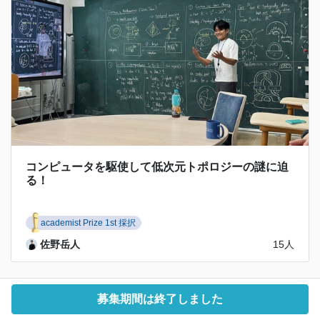
コンピュータを駆使して低次元トポロジーの謎に迫
る！
academist Prize 1st 採択
佐野岳人
15人
募集期間は終了しました