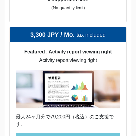
(No quantity limit)
3,300 JPY / Mo.
tax included
Featured : Activity report viewing right
Activity report viewing right
最大24ヶ月分で79,200円（税込）のご支援で
す。