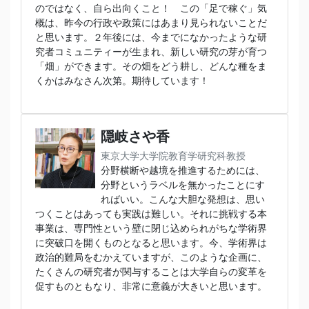
のではなく、自ら出向くこと！ この「足で稼ぐ」気
概は、昨今の行政や政策にはあまり見られないことだ
と思います。２年後には、今までになかったような研
究者コミュニティーが生まれ、新しい研究の芽が育つ
「畑」ができます。その畑をどう耕し、どんな種をま
くかはみなさん次第。期待しています！
隠岐さや香
東京大学大学院教育学研究科教授
分野横断や越境を推進するためには、
分野というラベルを無かったことにす
ればいい。こんな大胆な発想は、思い
つくことはあっても実践は難しい。それに挑戦する本
事業は、専門性という壁に閉じ込められがちな学術界
に突破口を開くものとなると思います。今、学術界は
政治的難局をむかえていますが、このような企画に、
たくさんの研究者が関与することは大学自らの変革を
促すものともなり、非常に意義が大きいと思います。