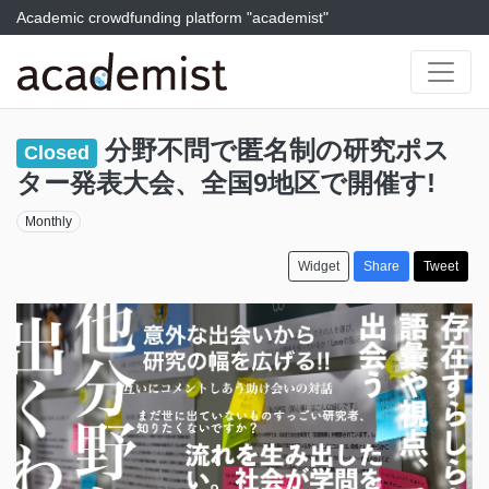
Academic crowdfunding platform "academist"
分野不問で匿名制の研究ポス
Closed
ター発表大会、全国9地区で開催す!
Monthly
Widget
Share
Tweet