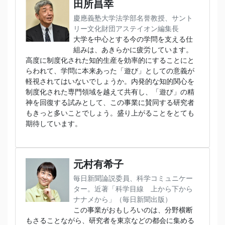
田所昌幸
慶應義塾大学法学部名誉教授、サント
リー文化財団アステイオン編集長
大学を中心とする今の学問を支える仕
組みは、あきらかに疲労しています。
高度に制度化された知的生産を効率的にすることにと
らわれて、学問に本来あった「遊び」としての意義が
軽視されてはいないでしょうか。内発的な知的関心を
制度化された専門領域を越えて共有し、「遊び」の精
神を回復する試みとして、この事業に賛同する研究者
もきっと多いことでしょう。盛り上がることをとても
期待しています。
元村有希子
毎日新聞論説委員、科学コミュニケー
ター。近著「科学目線 上から下から
ナナメから」（毎日新聞出版）
この事業がおもしろいのは、分野横断
もさることながら、研究者を東京などの都会に集める