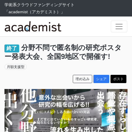
学術系クラウドファンディングサイト
「academist（アカデミスト）」
分野不問で匿名制の研究ポスタ
終了
ー発表大会、全国9地区で開催す!
月額支援型
埋め込み
シェア
ポスト