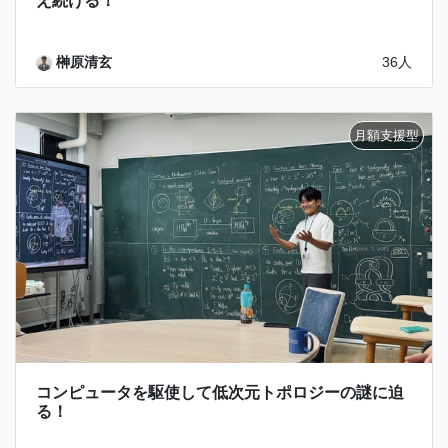
え続ける！
榊原清玄
36人
コンピュータを駆使して低次元トポロジーの謎に迫
る！