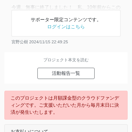
今週、無事に終了しました！ 私、10年前からこの
匿名制研究ポスター発表大会をやっておりますが、
サポーター限定コンテンツです。
過去最高の完成度となったと思ってます！ 下記の
ログインはこちら
動画、報告サイト等でUPする前に、いち早く、み
なさまにお伝えしますね！！
宮野公樹
2024/11/15 22:49:25
（開催4日目の様子
プロジェクト本文を読む
活動報告一覧
このプロジェクトは月額課金型のクラウドファンデ
ィングです。ご支援いただいた月から毎月末日に決
済が発生いたします。
お支払いについて