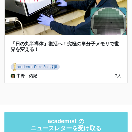
「日の丸半導体」復活へ！究極の単分子メモリで世
界を変える！
academist Prize 2nd 採択
中野 佑紀
7人
academist の
ニュースレターを受け取る