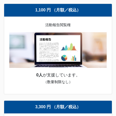
1,100 円 （月額／税込）
活動報告閲覧権
0人
が支援しています。
（数量制限なし）
3,300 円 （月額／税込）