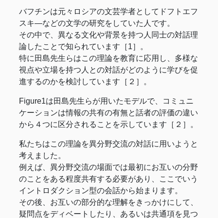
バフチンは元々ロシアの文芸学者としてドフトエフ
スキ―などの文学の研究をしていた人です。
その中で、異なる文化や背景を持つ人同士の対話理
論したことで知られています［1］。
特に田島先生らはこの理論を教育に応用し、多様な
視点や立場を持つ人との対話がどのように学びを促
進するのかを検討しています［２］。
Figure1は田島先生らが用いたモデルで、コミュニ
ケーションは情報の共有の有無と話者の評価の違い
から４つに区分されることを示しています［２］。
私たちはこの理論を異分野交流の対話に用いようと
考えました。
例えば、異分野交流の場面では最初にお互いの分野
のことをある程度共有する必要があり、ここでいう
イントロダクション型の会話から始まります。
その後、お互いの部分的な理解をきっかけにして、
疑問点をディベートしたり、あるいは共通項を見つ