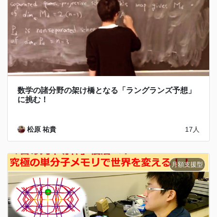
数学の諸分野の架け橋となる「ラングランズ予想」
に挑む！
松原 祐貴
17人