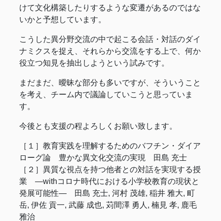
けて文化構築したりするような変遷があるのではな
いかと予想しています。
こうした異分野交流の中で起こる会話・対話のダイ
ナミクスを捉え、それらから交流をする上で、何か
役立つ知見を抽出しようという試みです。
まだまだ、曖昧な部分も多いですが、そういうこと
を考え、チーム内で議論していこうと思っていま
す。
今後とも支援の程よろしくお願い致します。
［１］教育実践を理解するためのバフチン・ダイア
ローグ論 豊かな異文化交流の実現 田島 充士
［２］異質な視点を持つ他者との対話を実現する授
業 ―withコロナ時代における小学校教育の現状と
発展可能性― 田島 充士, 河村 茂雄, 稲井 雅大, 町
岳, 伊佐 貢一, 武藤 成也, 苅間澤 勇人, 楠見 孝, 鹿毛
雅治