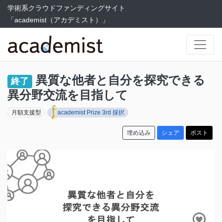
学術系クラウドファンディングサイト
「academist（アカデミスト）」
異質な他者と自分を探究できる
終了
異分野交流を目指して
月額支援型
academist Prize 3rd 採択
埋め込み
シェア
ポスト