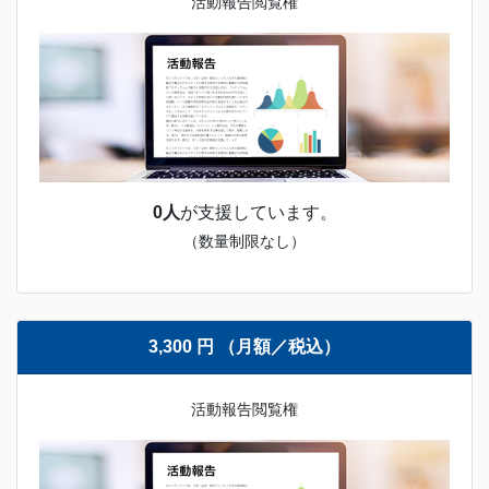
活動報告閲覧権
0人
が支援しています。
（数量制限なし）
3,300 円 （月額／税込）
活動報告閲覧権