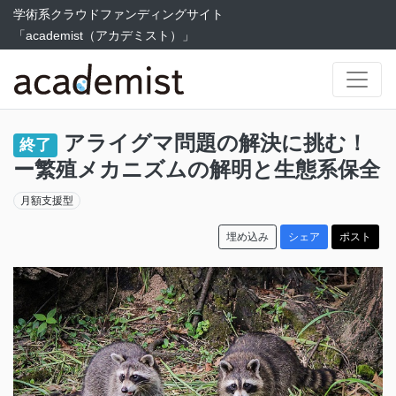
学術系クラウドファンディングサイト
「academist（アカデミスト）」
アライグマ問題の解決に挑む！
終了
ー繁殖メカニズムの解明と生態系保全
月額支援型
埋め込み
シェア
ポスト