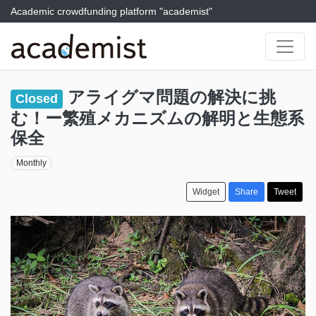
Academic crowdfunding platform "academist"
アライグマ問題の解決に挑
Closed
む！ー繁殖メカニズムの解明と生態系
保全
Monthly
Widget
Share
Tweet