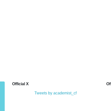
Official X
Of
Tweets by academist_cf