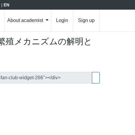
|
EN
About academist
Login
Sign up
繁殖メカニズムの解明と