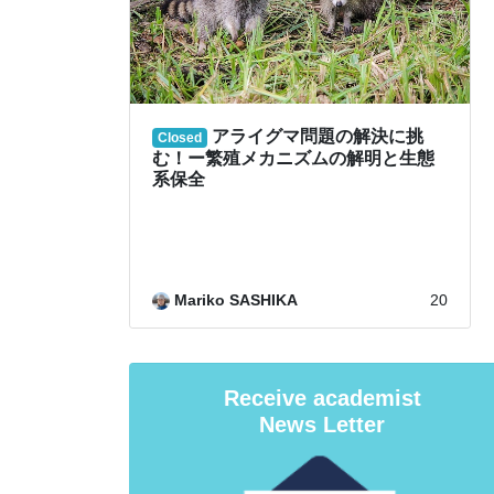
Receive academist
News Letter