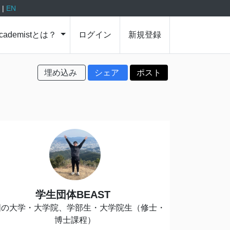
P
|
EN
cademistとは？
ログイン
新規登録
埋め込み
シェア
ポスト
学生団体BEAST
国の大学・大学院、学部生・大学院生（修士・
博士課程）