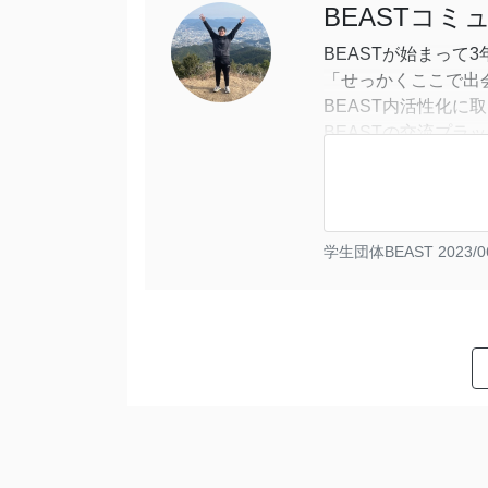
BEASTコ
BEASTが始まって
「せっかくここで出
BEAST内活性化に
BEASTの交流プラッ
学生団体BEAST
2023/0