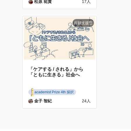
松原 祐貴
17人
「ケアする / される」から
「ともに生きる」社会へ
academist Prize 4th 採択
金子 智紀
24人