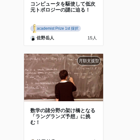
コンピュータを駆使して低次
元トポロジーの謎に迫る！
academist Prize 1st 採択
佐野岳人
15人
数学の諸分野の架け橋となる
「ラングランズ予想」に挑
む！