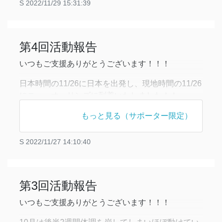
【Affinity Workshop】
S
2022/11/29 15:31:39
Affinity workshopとは、ある特定のバックグラウン
ドを共有する人々によるワークシ
第4回活動報告
いつもご支援ありがとうございます！！！
日本時間の11/26に日本を出発し、現地時間の11/26
にニューオーリンズに到着いたしました！！
NeurIPSのスケジュールは、現地時間で11/29 - 12/1
もっと見る（サポーター限定）
までが本会議、11/28が企業Expo、12/2 - 12/3が
workshopとなっています！企業Expoとは、企業が
S
2022/11/27 14:10:40
最新の研究や成果を発表する場になっています！
せっかく現地におり
第3回活動報告
いつもご支援ありがとうございます！！！