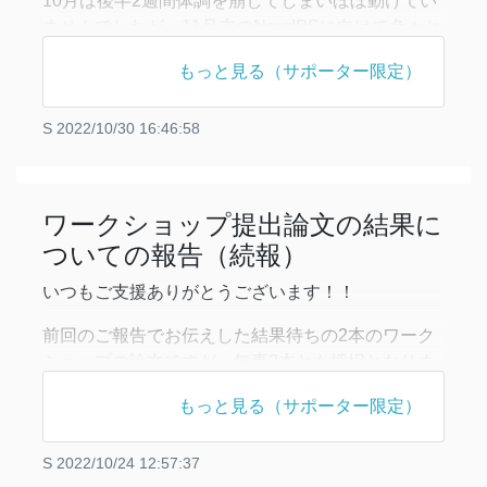
10月は後半2週間体調を崩してしまいほぼ動けてい
ませんでしたが、11月末のNeurIPSに向けて色々と
準備ができた月でした！今月やったことについてい
もっと見る（サポーター限定）
くつか報告させていただきます！
————【Podcastはじめました！】————
S
2022/10/30 16:46:58
株式会社Arayaのはまださん、Science of scienceを
これから研究されるやちまさん、ITコンサルをされ
ワークショップ提出論文の結果に
ついての報告（続報）
いつもご支援ありがとうございます！！
前回のご報告でお伝えした結果待ちの2本のワーク
ショップの論文ですが、無事2本とも採択となりま
した！
もっと見る（サポーター限定）
提出していたワークショップは、Broadening
Research Collaborations in MLというワークショッ
S
2022/10/24 12:57:37
プで、機械学習における新しい協力のあり方を模索