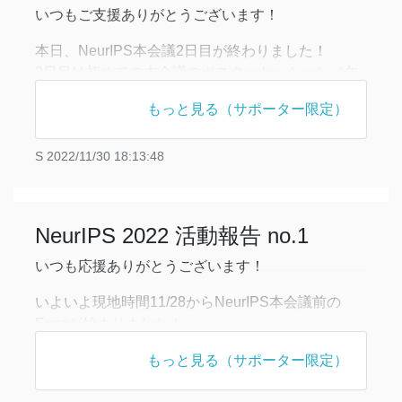
いつもご支援ありがとうございます！
本日、NeurIPS本会議2日目が終わりました！
2日目は初めての本会議のポスターセッション（午
前の部、午後の部）と2つのinvited talk、そして
もっと見る（サポーター限定）
Socialが行われました！
【ポスターセッション】
S
2022/11/30 18:13:48
ポスターセッションは本会議に採択された論文のポ
スターを作成し、パネルに貼り付けて発表するとい
うもので、国際会議の大本命です。自分のポスター
NeurIPS 2022 活動報告 no.1
に来
いつも応援ありがとうございます！
いよいよ現地時間11/28からNeurIPS本会議前の
Expoが始まりました！
今日は企業Expoの他に、Affinity workshop、
もっと見る（サポーター限定）
Opening Remark、Invited Talkが行われました！