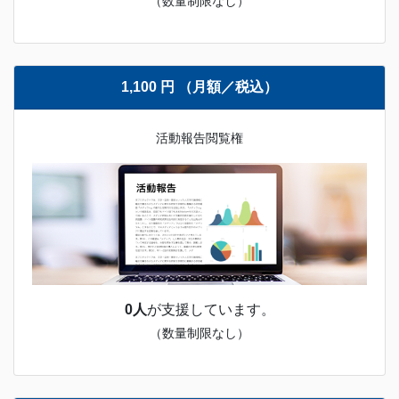
（数量制限なし）
1,100 円 （月額／税込）
活動報告閲覧権
0人
が支援しています。
（数量制限なし）