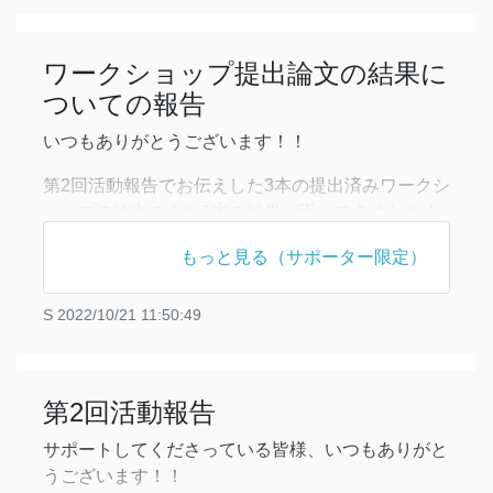
するためのワークショップです！
今回提出していた論文も、前回同様実験などは行
ワークショップ提出論文の結果に
ついての報告
いつもありがとうございます！！
第2回活動報告でお伝えした3本の提出済みワークシ
ョップの論文のうち1本の結果が返ってきました！
結果は無事採択とのことでした！！勢いで書き上げ
もっと見る（サポーター限定）
たものだったのでとりあえず通ってよかったで
す！！！
S
2022/10/21 11:50:49
この1本は科学に対して機械学習がどのように貢献
しうるかについて議論するワークショップに投稿し
ていたものです（
https://ai4sciencecommunity.g
第2回活動報告
サポートしてくださっている皆様、いつもありがと
うございます！！