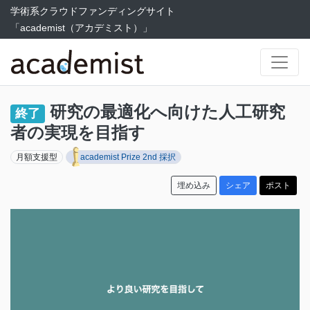
学術系クラウドファンディングサイト
「academist（アカデミスト）」
研究の最適化へ向けた人工研究
終了
者の実現を目指す
月額支援型
academist Prize 2nd 採択
埋め込み
シェア
ポスト