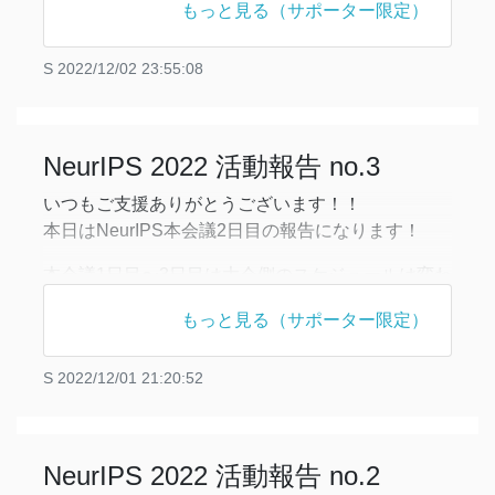
れましたのでこれらを紹介していきます！
もっと見る（サポーター限定）
【Invited Talk】
S
2022/12/02 23:55:08
Invited Talkは「The Data-Centric Era: How ML is
Becoming an Experi
NeurIPS 2022 活動報告 no.3
いつもご支援ありがとうございます！！
本日はNeurIPS本会議2日目の報告になります！
本会議1日目〜3日目は大会側のスケジュールは変わ
りません。従って、本日も、invited talk、poster
もっと見る（サポーター限定）
session、socialが行われました！1日目と違うの
は、企業によるパーティが本格的に開催されたこと
S
2022/12/01 21:20:52
です。こちらについては後で簡単に説明します！
【Invited Talk】
NeurIPS 2022 活動報告 no.2