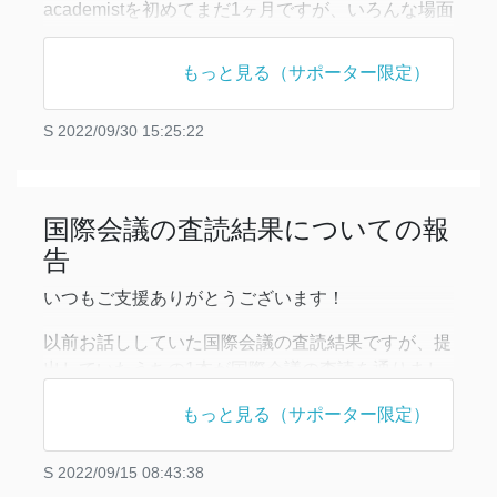
academistを初めてまだ1ヶ月ですが、いろんな場面
で応援してくださっている方々の存在が気持ちの上
でとても力になる場面がありました！
もっと見る（サポーター限定）
皆さんの応援に恥じぬようこれからも精進していき
ますので今後ともよろしくお願いします！！
S
2022/09/30 15:25:22
————【国際会議への論文アクセプト】————
前回の活動報告でもご報告致しましたが、5
国際会議の査読結果についての報
告
いつもご支援ありがとうございます！
以前お話ししていた国際会議の査読結果ですが、提
出していたうちの1本が国際会議の査読を通りまし
た！！！私が単著で書いていた論文になります！
もっと見る（サポーター限定）
今回提出していたのは、Neural Information
Processing Systemsという機械学習系の国際会議
S
2022/09/15 08:43:38
で、11/28からアメリカのニューオーリンズで発表