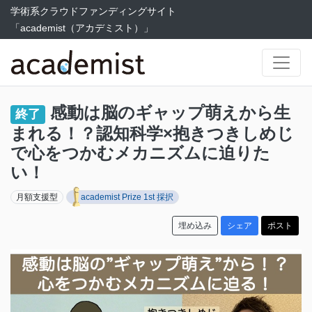
学術系クラウドファンディングサイト
「academist（アカデミスト）」
感動は脳のギャップ萌えから生
終了
まれる！？認知科学×抱きつきしめじ
で心をつかむメカニズムに迫りた
い！
月額支援型
academist Prize 1st 採択
埋め込み
シェア
ポスト