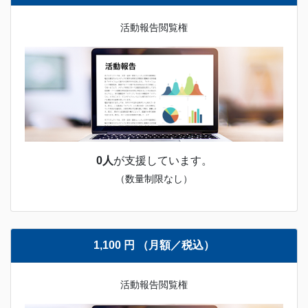
活動報告閲覧権
0人
が支援しています。
（数量制限なし）
1,100 円 （月額／税込）
活動報告閲覧権