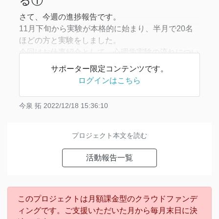
る①
さて、今週の進捗報告です。
11月下旬から実験が本格的に始まり、半月で20名
ほどの方と実験をしました。
今回はお仕事紹介として、心理学実験の流れについ
て書きました。前後編に分かれており、今回は前編
サポーター限定コンテンツです。
です。
ログインはこちら
【心理学実験参加の流れ】
今泉 拓
2022/12/18 15:36:10
①応募してもらう
実験参加希望者に応募してもらいます。応
プロジェクト本文を読む
活動報告一覧
このプロジェクトは月額課金型のクラウドファンデ
ィングです。ご支援いただいた月から毎月末日に決