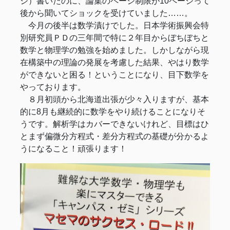
ジ）書いたのに、論集のページ制限が10ページって
後から聞いてショックを受けていました……。
今月の後半は数学漬けでした。日本学術振興会特
別研究員ＰＤの三年間で特に２年目からぼちぼちと
数学と物理学の勉強を始めました。しかしながら現
在構築中の理論の発展を考慮した結果、やはり数学
ができないと困る！ということになり、目下数学を
やっております。
８月初頭から北海道出張が少々入りますが、基本
的に8月も継続的に数学をやり続けることになりそ
うです。解析学はカバーできないけれど、目標はひ
とまず偏微分方程式・差分方程式の基礎が分かるよ
うになること！頑張ります！