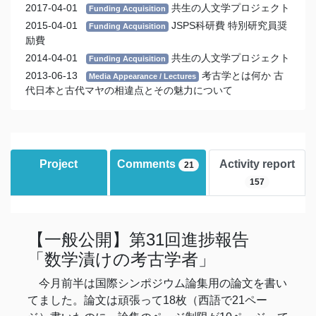
2017-04-01
共生の人文学プロジェクト
Funding Acquisition
2015-04-01
JSPS科研費 特別研究員奨
Funding Acquisition
励費
2014-04-01
共生の人文学プロジェクト
Funding Acquisition
2013-06-13
考古学とは何か 古
Media Appearance / Lectures
代日本と古代マヤの相違点とその魅力について
Project
Comments
Activity report
21
157
【一般公開】第31回進捗報告
「数学漬けの考古学者」
今月前半は国際シンポジウム論集用の論文を書い
てました。論文は頑張って18枚（西語で21ペー