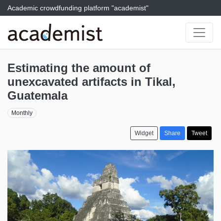
Academic crowdfunding platform "academist"
Estimating the amount of
unexcavated artifacts in Tikal,
Guatemala
Monthly
Widget
Share
Tweet