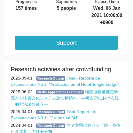
Progresses
Supporters
Elapsed time
157 times
5 people
Wed, 06 Jan
2021 10:00:00
+0900
Support
Research activities after crowdfunding
2025-09-01
Tikal - Reporte de
Research Output
Excavaciones No.2: “Artefactos en el Hotel Jungle Lodge”
2025-06-02
埋蔵遺物量推定研
Media Appearance / Lectures
究から物質文化システム論の構築へ ―考古学における統
一的方法論の確立―
2025-04-01
Tikal-Reporte de
Research Output
Excavaciones N0.1: “Grupos en 6H”
2024-04-01
マヤ文明における「顔・身体
Research Output
付き道具」の社会分布