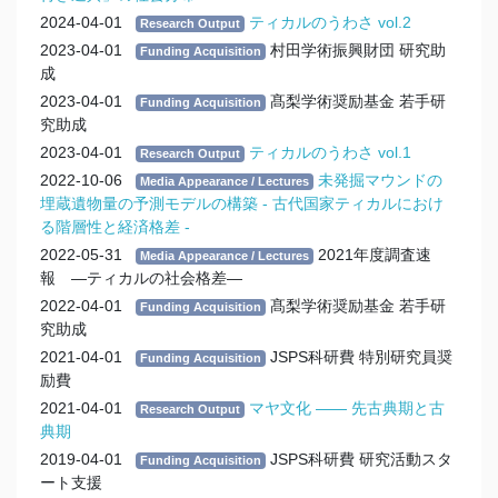
2024-04-01
ティカルのうわさ vol.2
Research Output
2023-04-01
村田学術振興財団 研究助
Funding Acquisition
成
2023-04-01
髙梨学術奨励基金 若手研
Funding Acquisition
究助成
2023-04-01
ティカルのうわさ vol.1
Research Output
2022-10-06
未発掘マウンドの
Media Appearance / Lectures
埋蔵遺物量の予測モデルの構築 - 古代国家ティカルにおけ
る階層性と経済格差 -
2022-05-31
2021年度調査速
Media Appearance / Lectures
報 —ティカルの社会格差—
2022-04-01
髙梨学術奨励基金 若手研
Funding Acquisition
究助成
2021-04-01
JSPS科研費 特別研究員奨
Funding Acquisition
励費
2021-04-01
マヤ文化 ―― 先古典期と古
Research Output
典期
2019-04-01
JSPS科研費 研究活動スタ
Funding Acquisition
ート支援