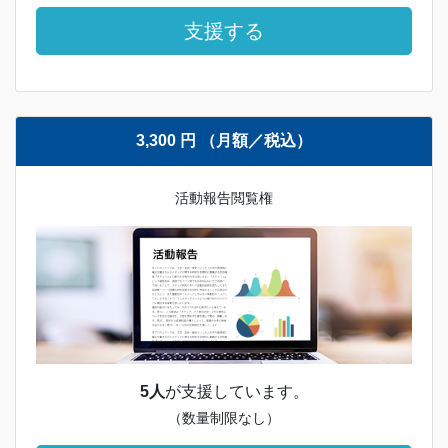
支援する
3,300 円 （月額／税込）
活動報告閲覧権
5人
が支援しています。
（数量制限なし）