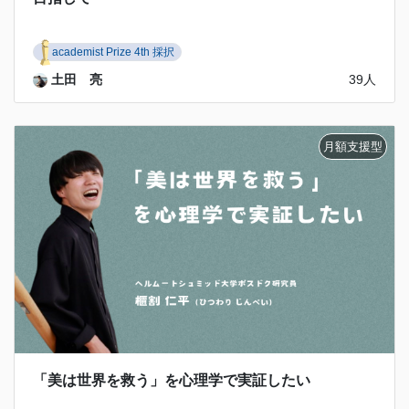
academist Prize 4th 採択
土田 亮
39人
「美は世界を救う」を心理学で実証したい