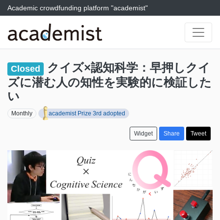
Academic crowdfunding platform "academist"
クイズ×認知科学：早押しクイ
Closed
ズに潜む人の知性を実験的に検証した
い
Monthly
academist Prize 3rd adopted
Widget
Share
Tweet