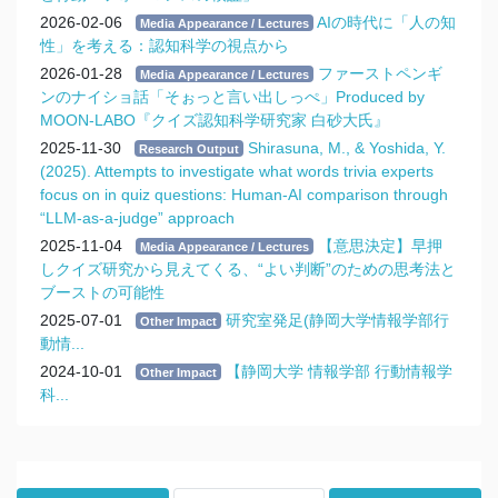
2026-02-06
AIの時代に「人の知
Media Appearance / Lectures
性」を考える：認知科学の視点から
2026-01-28
ファーストペンギ
Media Appearance / Lectures
ンのナイショ話「そぉっと言い出しっぺ」Produced by
MOON-LABO『クイズ認知科学研究家 白砂大氏』
2025-11-30
Shirasuna, M., & Yoshida, Y.
Research Output
(2025). Attempts to investigate what words trivia experts
focus on in quiz questions: Human-AI comparison through
“LLM-as-a-judge” approach
2025-11-04
【意思決定】早押
Media Appearance / Lectures
しクイズ研究から見えてくる、“よい判断”のための思考法と
ブーストの可能性
2025-07-01
研究室発足(静岡大学情報学部行
Other Impact
動情...
2024-10-01
【静岡大学 情報学部 行動情報学
Other Impact
科...