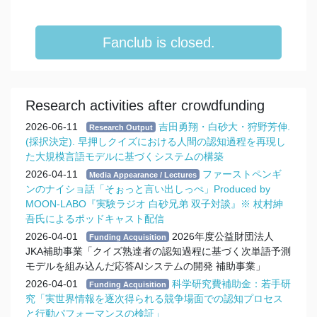
Fanclub is closed.
Research activities after crowdfunding
2026-06-11
吉田勇翔・白砂大・狩野芳伸.
Research Output
(採択決定). 早押しクイズにおける人間の認知過程を再現し
た大規模言語モデルに基づくシステムの構築
2026-04-11
ファーストペンギ
Media Appearance / Lectures
ンのナイショ話「そぉっと言い出しっぺ」Produced by
MOON-LABO『実験ラジオ 白砂兄弟 双子対談』※ 杖村紳
吾氏によるポッドキャスト配信
2026-04-01
2026年度公益財団法人
Funding Acquisition
JKA補助事業「クイズ熟達者の認知過程に基づく次単語予測
モデルを組み込んだ応答AIシステムの開発 補助事業」
2026-04-01
科学研究費補助金：若手研
Funding Acquisition
究「実世界情報を逐次得られる競争場面での認知プロセス
と行動パフォーマンスの検証」