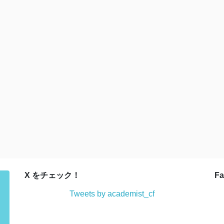
X をチェック！
F
Tweets by academist_cf