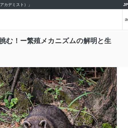
J
st（アカデミスト）」
a
挑む！ー繁殖メカニズムの解明と生