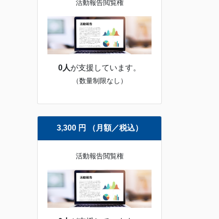
活動報告閲覧権
0人
が支援しています。
（数量制限なし）
3,300 円 （月額／税込）
活動報告閲覧権