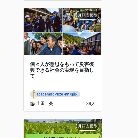
個々人が意思をもって災害復
興できる社会の実現を目指し
て
academist Prize 4th 採択
土田 亮
39人