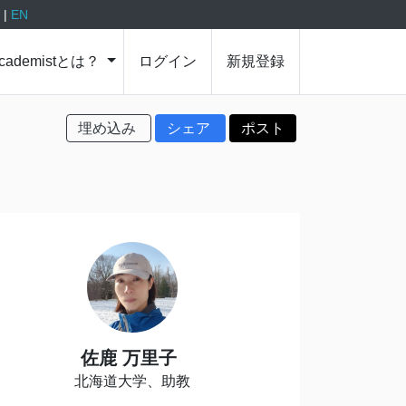
P
|
EN
cademistとは？
ログイン
新規登録
埋め込み
シェア
ポスト
佐鹿 万里子
北海道大学、助教