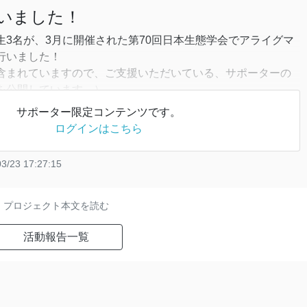
いました！
生3名が、3月に開催された第70回日本生態学会でアライグマ
行いました！
含まれていますので、ご支援いただいている、サポーターの
を公開しています。）
サポーター限定コンテンツです。
ーマとして「アライグマの感染症」に関わる研究発表を行いま
ログインはこちら
3/23 17:27:15
プロジェクト本文を読む
活動報告一覧