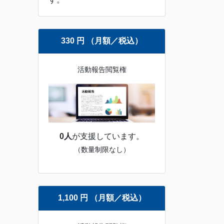
330 円 （月額／税込）
活動報告閲覧権
0人
が支援しています。
（数量制限なし）
1,100 円 （月額／税込）