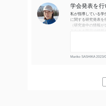
学会発表を行
私が指導している学
に関する研究発表を
（研究途中の情報が
みなさま限定で情報
3人とも、大きなテ
Mariko SASHIKA
2023/0