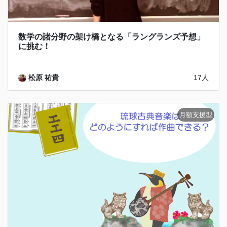
数学の諸分野の架け橋となる「ラングランズ予想」
に挑む！
松原 祐貴
17人