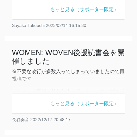
ガナイザーの坂本、竹内です。
もっと見る（サポーター限定）
昨年8月よりともにオーガナイザー・チャレンジャ
ーとして活動してきた長谷奏音さんに関して、お知
Sayaka Takeuchi
2023/02/14 16:15:30
らせがございます。なお今回のご報告について、シ
ョックをもって受け取られる方もいらっしゃるかと
思います。ご無理のないようにご覧ください。
WOMEN: WOVEN後援読書会を開
催しました
※不要な改行が多数入ってしまっていましたので再
投稿です
日頃よりご支援ありがとうございます。オーガナイ
ザーの長谷です。
もっと見る（サポーター限定）
11月21日（月）19:00-21:00に、Zoomにて
WOMEN: WOVEN後援読書会を行いましたので、
長谷奏音
2022/12/17 20:48:17
報告します。
今回はWOMEN: WOVENメンバーが開催している
既存の読書会の後援企画でしたので、企画者から木