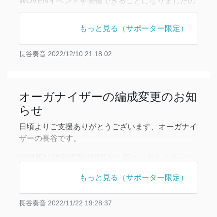
WOVENイベントを開催できることになりましたの
で、お知らせいたします。
もっと見る（サポーター限定）
今回は哲学と文学・文芸の分野にまたがるテーマの
ご研究や、俳句・短歌等の文芸活動をされている青
長谷奏音
2022/12/10 21:18:02
本柚紀さんと菅原百合絵さんのお二人をお招きし、
お話ししていただきます。
ネットワーキングタイムでは、同年代での交流のた
めに複数のネットワー
オーガナイザーの編成変更のお知
らせ
日頃よりご支援ありがとうございます、オーガナイ
ザーの長谷です。
WOMEN: WOVENは10月から新オーガナイザーに
変わりましたが、旧オーガナイザーの槇野さんにサ
もっと見る（サポーター限定）
ポートメンバーとして引き続きお手伝いしていただ
くことになりました。
長谷奏音
2022/11/22 19:28:37
WOMEN: WOVENではかねてより団体口座の開設