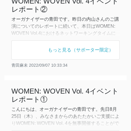
WOMEN: WOVEN Vol. 4イベント
・ネットワーキングタイ
レポート②
オーガナイザーの青田です。昨日の内山さんのご講
演についてのレポートに続いて、本日はWOMEN:
WOVEN Vol.4におけるネットワーキングタイムに
ついてご報告いたします。今回は、「問いの深め方
を考えよう！」というテーマで、レポートや卒論・
もっと見る（サポーター限定）
修論の執筆、あるいはそれに縛られない勉強や研究
の場面で、一つの問いを深く掘り下げていくにはど
青田麻未
2022/09/07 10:33:34
うしたらいいか、考えや経験をシェアしました。
今回ははじめての
WOMEN: WOVEN Vol. 4イベント
レポート①
こんにちは、オーガナイザーの青田です。先日8月
25日（木）、みなさまからのあたたかいご支援によ
りWOMEN: WOVEN Vol. 4を無事開催することがで
きました。まずオーガナイザー一同、心より御礼申