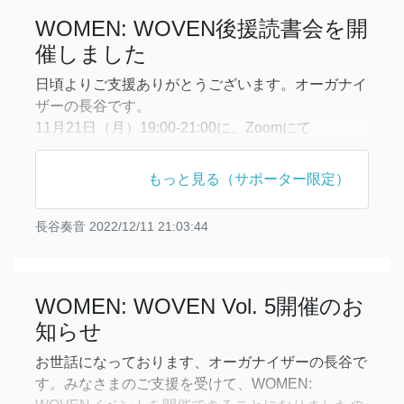
村敏『時間と自己』の第一部の解説をしていただい
WOMEN: WOVEN後援読書会を開
てから
催しました
日頃よりご支援ありがとうございます。オーガナイ
ザーの長谷です。
11月21日（月）19:00-21:00に、Zoomにて
WOMEN: WOVEN後援読書会を行いましたので、
報告します。
もっと見る（サポーター限定）
今回はWOMEN: WOVENメンバーが開催している
既存の読書会の後援企画でしたので、企画者から木
長谷奏音
2022/12/11 21:03:44
村敏『時間と自己』の第一部の解説をしていただい
てから第二部を読みました。参加者はこの読書会に
以前から参加している方
WOMEN: WOVEN Vol. 5開催のお
知らせ
お世話になっております、オーガナイザーの長谷で
す。みなさまのご支援を受けて、WOMEN: