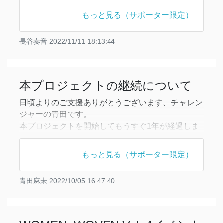
参加しはじめました。これからは槇野さん、青田さ
もっと見る（サポーター限定）
んに代わり、主に長谷が活動報告を担当します。
長谷奏音
2022/11/11 18:13:44
オーガナイザーの交代にあたり、WOMEN:
WOVENのHPの更新を行いました。新オーガナイ
ザーの自己紹介が追加されていますのでご覧くださ
本プロジェクトの継続について
日頃よりのご支援ありがとうございます、チャレン
ジャーの青田です。
本プロジェクトを開始してもうすぐ1年が経過しま
す。みなさまのあたたかいご支援を受けて、この1
年で以下のとおりイベントを開催することができま
もっと見る（サポーター限定）
した。
青田麻未
2022/10/05 16:47:40
＊＊＊
2021年12月 WOMEN: WOVEN Vol.2
・冨岡薫さん「「ケア」からはじめる倫理学研究」
・川崎えりさん「ママの大学院生活記」