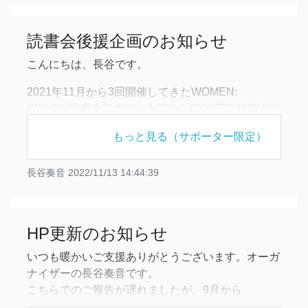
を試みていましたが、この手続きに時間がかかって
しまっていることから、口座管理等の会計業務の引
読書会後援企画のお知らせ
き継ぎが難しく
こんにちは、長谷です。
2021年11月から3回開催してきたWOMEN:
WOVEN読書会ですが、今回からWOMEN: WOVEN
のメンバーの読書会を後援する形で開催いたしま
もっと見る（サポーター限定）
す。
日時：11月21日（月）19:00-
長谷奏音
2022/11/13 14:44:39
開催方法：Zoom（URLは専用Slackにて）
参加資格：WOMEN: WOVENに準じる
テクスト：木村敏『時間と自己』第二部（企画者か
HP更新のお知らせ
ら第一部の解説あり）
企
いつも暖かいご支援ありがとうございます。オーガ
ナイザーの長谷奏音です。
こちらでのご報告が遅れましたが、9月から
WOMEN: WOVENのオーガナイザーとして新たに