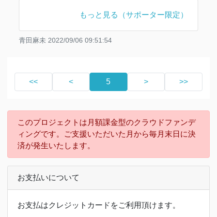
し上げます。
もっと見る（サポーター限定）
イベントのなかでは、1名の登壇者による講演と質
疑応答、そしてあるテーマについて参加者がフラッ
青田麻未
2022/09/06 09:51:54
トに話をすることで横のつながりをつくるためのネ
ットワーキングタイムを設けました。
今日か
<<
<
5
>
>>
このプロジェクトは月額課金型のクラウドファンデ
ィングです。ご支援いただいた月から毎月末日に決
済が発生いたします。
お支払いについて
お支払はクレジットカードをご利用頂けます。