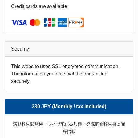
Credit cards are available
Security
This website uses SSL encrypted communication.
The information you enter will be transmitted
securely.
330 JPY (Monthly / tax included)
活動報告閲覧権・ライブ配信参加権・発掘調査報告書に謝
辞掲載