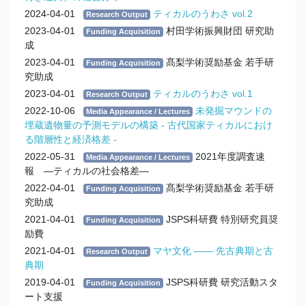
2024-04-01
ティカルのうわさ vol.2
Research Output
2023-04-01
村田学術振興財団 研究助
Funding Acquisition
成
2023-04-01
髙梨学術奨励基金 若手研
Funding Acquisition
究助成
2023-04-01
ティカルのうわさ vol.1
Research Output
2022-10-06
未発掘マウンドの
Media Appearance / Lectures
埋蔵遺物量の予測モデルの構築 - 古代国家ティカルにおけ
る階層性と経済格差 -
2022-05-31
2021年度調査速
Media Appearance / Lectures
報 —ティカルの社会格差—
2022-04-01
髙梨学術奨励基金 若手研
Funding Acquisition
究助成
2021-04-01
JSPS科研費 特別研究員奨
Funding Acquisition
励費
2021-04-01
マヤ文化 ―― 先古典期と古
Research Output
典期
2019-04-01
JSPS科研費 研究活動スタ
Funding Acquisition
ート支援