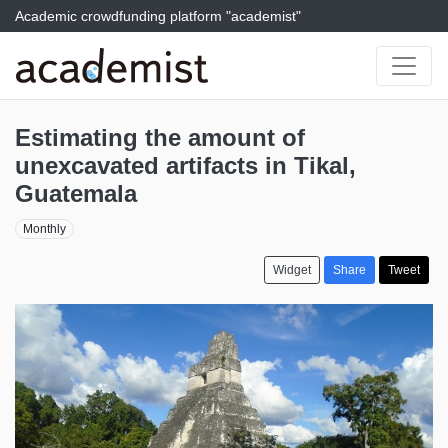
Academic crowdfunding platform "academist"
Estimating the amount of
unexcavated artifacts in Tikal,
Guatemala
Monthly
Widget
Share
Tweet