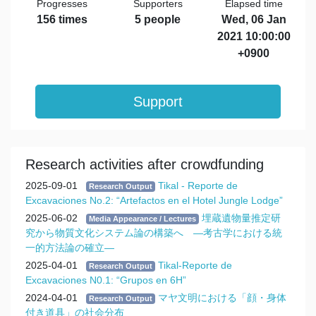
Progresses
Supporters
Elapsed time
156 times
5 people
Wed, 06 Jan
2021 10:00:00
+0900
Support
Research activities after crowdfunding
2025-09-01
Tikal - Reporte de
Research Output
Excavaciones No.2: “Artefactos en el Hotel Jungle Lodge”
2025-06-02
埋蔵遺物量推定研
Media Appearance / Lectures
究から物質文化システム論の構築へ ―考古学における統
一的方法論の確立―
2025-04-01
Tikal-Reporte de
Research Output
Excavaciones N0.1: “Grupos en 6H”
2024-04-01
マヤ文明における「顔・身体
Research Output
付き道具」の社会分布