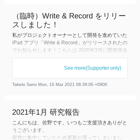
（臨時）Write & Record をリリー
スしました！
私がプロジェクトオーナーとして開発を進めていた
iPad アプリ「Write & Record」がリリースされたの
でお知らせします！こちらは 2020年3月に開発資金
を募るために CAMP-FIRE でクラウドファンディン
グ PJ を立ち上げたものです。
See more(Supporter only)
AppStore (iPad のみ、¥490)
Taketo Sano
Mon, 15 Mar 2021 08:39:05 +0900
https://apps.apple.com/jp/app/write-record/i
2021年1月 研究報告
こんにちは、佐野です。いつもご支援頂きありがと
うございます。
研究に集中していたため更新が滞ってしまいまし