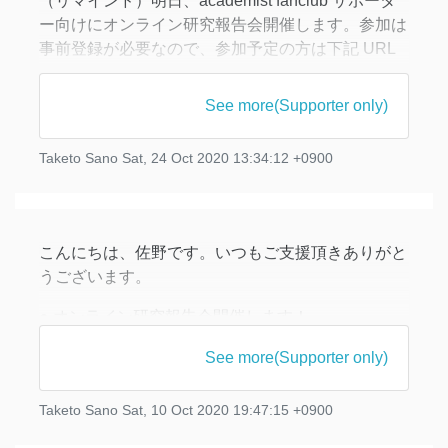
（リマインド）明日、academist fanclub サポータ
ー向けにオンライン研究報告会開催します。参加は
事前登録が必要なので、参加予定の方は下記 URL
より参加登録をお願い致します。
See more(Supporter only)
日時：10/25(日) 13:00〜15:00
場所：オンライン（Zoom）
Taketo Sano
Sat, 24 Oct 2020 13:34:12 +0900
参加登録 URL：
動画 2
https://zoom.us/meeting/register/tJ0pc-mhrjkiG9
こんにちは、佐野です。いつもご支援頂きありがと
うございます。
● オンライン研究報告会開催します！
日時：10/25(日) 13:00〜15:00
See more(Supporter only)
場所：オンライン（Zoom）
Taketo Sano
Sat, 10 Oct 2020 19:47:15 +0900
前回お知らせしました、当 fanclub メンバー限定の
研究報告会をオンラインで開催します🙌