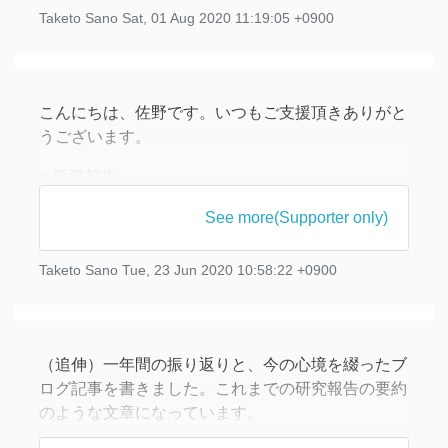
Taketo Sano
Sat, 01 Aug 2020 11:19:05 +0900
に関しては、何らかの積極的な対処をしないと不健
康が進む一方になるという危機感がありました。実
際、4月からの3ヶ月間でだいぶ太ってしまいまし
た。
こんにちは、佐野です。いつもご支援頂きありがと
今までジ
うございます。
● 近況報告
5月末に緊急事態宣言が解除され、6月から子供の通
See more(Supporter only)
っていた幼稚園が再開されました。2ヶ月遅れの始
業式を迎え、今は毎日幼稚園に通えています。親に
Taketo Sano
Tue, 23 Jun 2020 10:58:22 +0900
とっても子供にとっても、ようやく生活のメリハリ
が戻ってきました。幼稚園に通わせられることのあ
りがたさを深く感じた2ヶ月間でした。
（追伸）一年間の振り返りと、今の心境を綴ったブ
在宅期間中の前向きな成果として、家全
ログ記事を書きました。これまでの研究報告の要約
のような文章になっています。