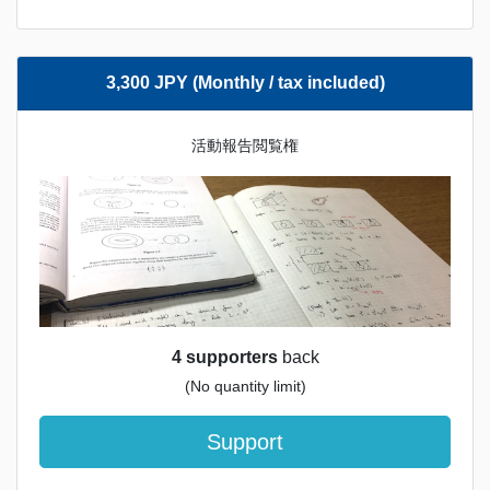
3,300 JPY (Monthly / tax included)
活動報告閲覧権
4 supporters
back
(No quantity limit)
Support