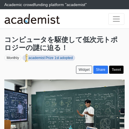
Academic crowdfunding platform "academist"
コンピュータを駆使して低次元トポ
ロジーの謎に迫る！
Monthly
academist Prize 1st adopted
Widget
Share
Tweet