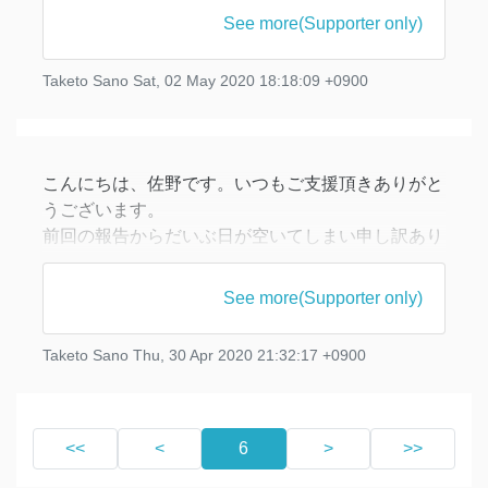
最後に、僕の指導教官である古田幹雄先生が、修士
See more(Supporter only)
課程・博士課程の修了生に文章で贈った祝辞を紹介
させて頂きました。僕はこの文章でとても力をもら
Taketo Sano
Sat, 02 May 2020 18:18:09 +0900
ったので、その部分だけでもぜひ皆さんにも読んで
頂きたいと思います。
中間報告 〜 博士課程一年目を終えて
https://blo
こんにちは、佐野です。いつもご支援頂きありがと
うございます。
前回の報告からだいぶ日が空いてしまい申し訳あり
ません。
See more(Supporter only)
● 近況報告
4月から博士課程2年生となり、学振の特別研究員
Taketo Sano
Thu, 30 Apr 2020 21:32:17 +0900
（DC2）となりました。
昨年の論文誌に投稿した論文は、一年近い査読期間
を経てようやく受諾されました。
<<
<
6
>
>>
先月末に行った iPad アプリ開発のクラウドファン
ディングも、目標金額の倍額を達成して成功となり