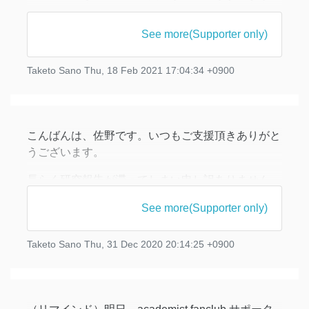
た、申し訳ありません。
See more(Supporter only)
● 論文が公開されました！
昨年の夏から取り組んでいた研究を論文にまとめて
Taketo Sano
Thu, 18 Feb 2021 17:04:34 +0900
公開しました。
A Bar-Natan homotopy type
https://arxiv.org/abs/2102.07529
こんばんは、佐野です。いつもご支援頂きありがと
（論文の末尾の謝辞に、サポーターの方々
うございます。
長らく研究報告が滞ってしまい申し訳ありません。
研究に関して壁にぶつかり、落ち着いて振り返る時
See more(Supporter only)
間が作れないまま年末になってしまいました。
今回は 10月25日 に行った「オンライン研究報告
Taketo Sano
Thu, 31 Dec 2020 20:14:25 +0900
会」のビデオを共有させて頂きます。
動画 1 (24:58)