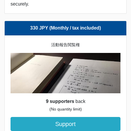
securely.
330 JPY (Monthly / tax included)
活動報告閲覧権
9 supporters
back
(No quantity limit)
Support