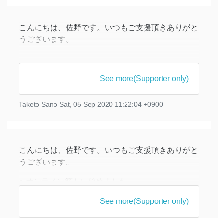
博士課程に進学して一年半が経過したので、大学院
進学から今までの経緯や、現在行っている研究の内
こんにちは、佐野です。いつもご支援頂きありがと
容や研究生活
うございます。
● 論文を公開しました
Fixing the functoriality of Khovanov homology: a
See more(Supporter only)
simple approach
https://arxiv.org/abs/2008.02131
Taketo Sano
Sat, 05 Sep 2020 11:22:04 +0900
7月に進めていた研究を論文としてまとめ、arXiv に
公開しました（arXiv はプレプリントサーバといっ
こんにちは、佐野です。いつもご支援頂きありがと
うございます。
● オンライン筋トレ始めました
自宅作業にも慣れて、研究室のメンバーとも Slack
See more(Supporter only)
で繋がっていることから、研究に関しては在宅でも
大きな支障はなくなってきました。しかし健康維持