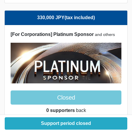
330,000 JPY(tax included)
[For Corporations] Platinum Sponsor
and others
Closed
0 supporters
back
（No quantity limit）
Support period closed