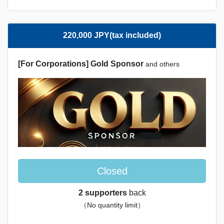
220,000 JPY(tax included)
[For Corporations] Gold Sponsor
and others
Closed
2 supporters
back
（No quantity limit）