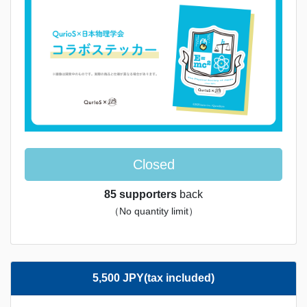
Closed
85 supporters
back
（No quantity limit）
5,500 JPY(tax included)