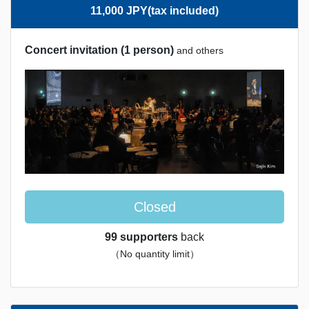
11,000 JPY(tax included)
Concert invitation (1 person)
and others
Closed
99 supporters
back
（No quantity limit）