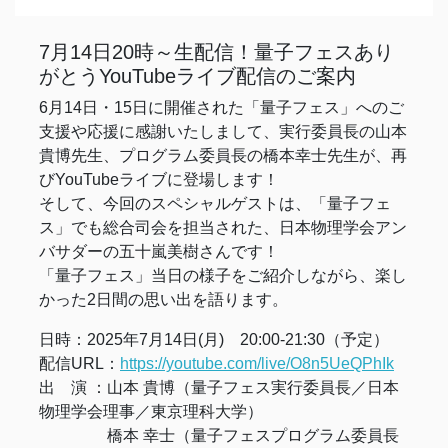
7月14日20時～生配信！量子フェスあり
がとうYouTubeライブ配信のご案内
6月14日・15日に開催された「量子フェス」へのご
支援や応援に感謝いたしまして、実行委員長の山本
貴博先生、プログラム委員長の橋本幸士先生が、再
びYouTubeライブに登場します！
そして、今回のスペシャルゲストは、「量子フェ
ス」でも総合司会を担当された、日本物理学会アン
バサダーの五十嵐美樹さんです！
「量子フェス」当日の様子をご紹介しながら、楽し
かった2日間の思い出を語ります。
日時：2025年7月14日(月) 20:00-21:30（予定）
配信URL：
https://youtube.com/live/O8n5UeQPhIk
出 演 ：山本 貴博（量子フェス実行委員長／日本
物理学会理事／東京理科大学）
橋本 幸士（量子フェスプログラム委員長