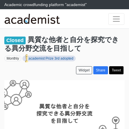
Academic crowdfunding platform "academist"
異質な他者と自分を探究でき
Closed
る異分野交流を目指して
Monthly
academist Prize 3rd adopted
Widget
Share
Tweet