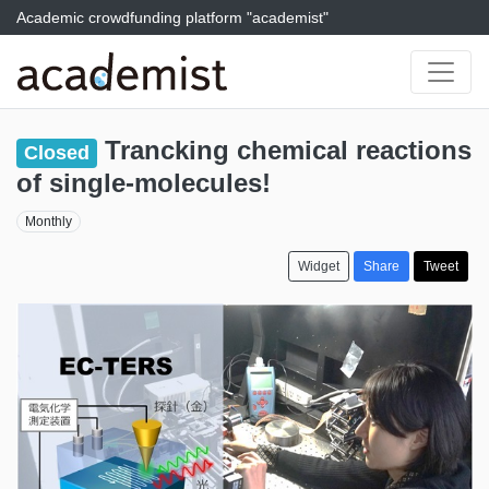
Academic crowdfunding platform "academist"
Trancking chemical reactions
Closed
of single-molecules!
Monthly
Widget
Share
Tweet