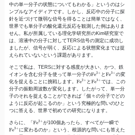
中の単一分子の状態についてもわかる」というのはシ
ンプルなアイディアです。しかし、反応中の分子に探
針を近づけて微弱な信号を得ることは簡単ではなく、
世界でも単分子の酸化還元反応を観測した例はありま
せん。私が所属している理化学研究所のKim研究室で
は、溶液中の分子に対してTERS信号の測定に成功し
ましたが、信号が弱く、反応による状態変化までは捉
えられていないという課題があります。
そこで私は、TERSに対する感度が大きい、かつ、鉄
Fe
2
+
Fe
3
+
2
+
3
+
イオンを含む分子を使って単一分子の
Fe
と
Fe
の変
Fe
2
+
Fe
3
+
2
+
3
+
化を捉えることに挑戦します。
Fe
と
Fe
では、この
分子の振動周波数が変化します。したがって、単一分
子のそれを捉えることができれば「個々の分子でどの
ように反応が起こるのか」という究極的な問いのひと
つに答える、世界で初めての研究になります。
Fe
2
+
2
+
さらに、「
Fe
が100個あったら、すべてが一瞬で
Fe
3
+
3
+
Fe
に変わるのか」という、根源的な問いにも答えた