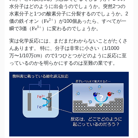
水分子はどのように出会うのでしょうか。突然2つの
水素分子と1つの酸素分子に分裂するのでしょうか。2
Fe
2
+
2
+
価の鉄イオン（
Fe
）が100個あったら、すべてが一
Fe
3
+
3
+
瞬で3価（
Fe
）に変わるのでしょうか。
実は化学反応には、まだまだわからないことがたくさ
んあります。 特に、分子は非常に小さい（1/1000
万〜1/10万cm）ので1つひとつがどのように反応に至
っているのかを明らかにするのは至難の業です。