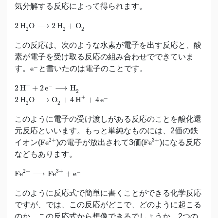
気分解する反応によって得られます。
2
H
2
O
⟶
2
H
2
+
O
2
2
H
O
⟶
2
H
+
O
2
2
2
この反応は、次のような水素が電子を出す反応と、酸
素が電子を受け取る反応の組み合わせでできていま
e
−
−
す。
e
と書いたのは電子のことです。
2
H
+
+
2
e
−
⟶
H
2
+
−
2
H
+
2
e
⟶
H
2
2
H
2
O
⟶
O
2
+
4
H
+
+
4
e
−
+
−
2
H
O
⟶
O
+
4
H
+
4
e
2
2
このように電子の受け渡しがある反応のことを酸化還
元反応といいます。もっと単純なものには、2価の鉄
Fe
2
+
Fe
3
+
2
+
3
+
イオン(
Fe
)の電子が放出されて3価(
Fe
)になる反応
などもあります。
Fe
2
+
⟶
Fe
3
+
+
e
−
2
+
3
+
−
Fe
⟶
Fe
+
e
このように反応式で簡単に書くことができる化学反応
ですが、では、この反応がどこで、どのように起こる
のか、この反応式から想像できるでしょうか。2つの