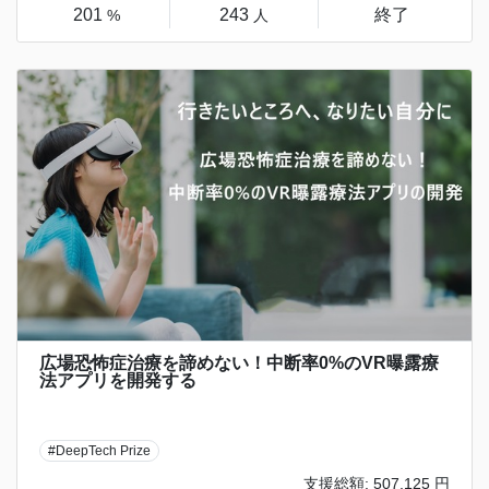
201
243
終了
%
人
広場恐怖症治療を諦めない！中断率0%のVR曝露療
法アプリを開発する
#DeepTech Prize
支援総額: 507,125 円