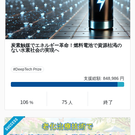
炭素触媒でエネルギー革命！燃料電池で資源枯渇の
ない水素社会の実現へ
#DeepTech Prize
支援総額: 848,986 円
106
75
終了
%
人