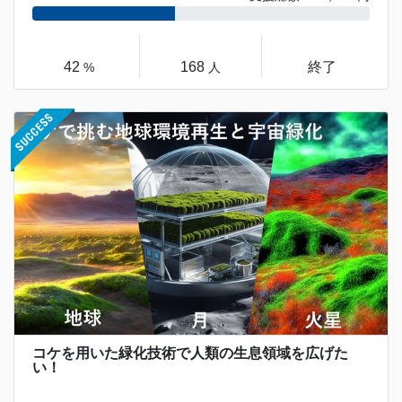
42
168
終了
%
人
コケを用いた緑化技術で人類の生息領域を広げた
い！