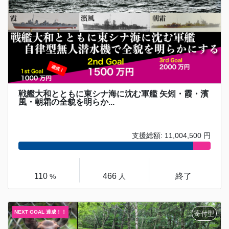
戦艦大和とともに東シナ海に沈む軍艦 矢矧・霞・濱
風・朝霜の全貌を明らか...
支援総額: 11,004,500 円
110
466
終了
%
人