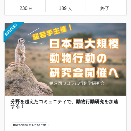
230
189
終了
%
人
分野を超えたコミュニティで、動物行動研究を加速
する！
#academist Prize 5th