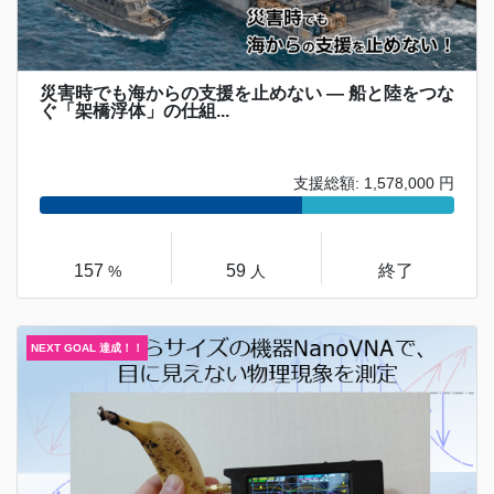
災害時でも海からの支援を止めない ― 船と陸をつな
ぐ「架橋浮体」の仕組...
支援総額: 1,578,000 円
157
59
終了
%
人