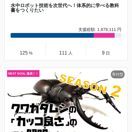
水中ロボット技術を次世代へ！体系的に学べる教科
書をつくりたい
支援総額: 1,878,111 円
125
111
9
%
人
日