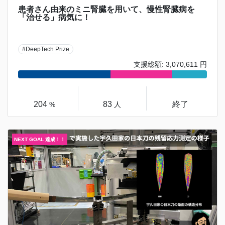
患者さん由来のミニ腎臓を用いて、慢性腎臓病を
「治せる」病気に！
#DeepTech Prize
支援総額: 3,070,611 円
204
83
終了
%
人