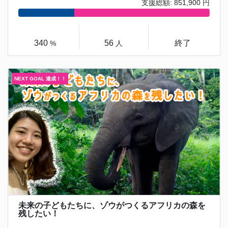
支援総額: 851,900 円
340
56
終了
%
人
未来の子どもたちに、ゾウがつくるアフリカの森を
残したい！