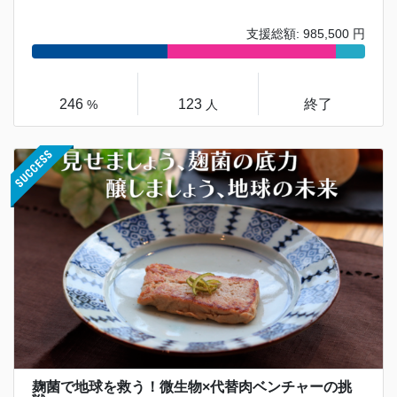
支援総額: 985,500 円
246
123
終了
%
人
麹菌で地球を救う！微生物×代替肉ベンチャーの挑