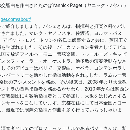
響曲を作曲されたのはYannick Paget（ヤニック・パジェ）
aget.com/about/
ご紹介しましょう。パジェさんは、指揮科と打楽器科でパリ
されました。マレク・ヤノフスキ、佐渡裕、ヨルマ・パヌ
ー、デビッド・ロバートソンの各氏に師事すると共に、英国王立
を学ばれました。その後、パーカッション奏者としてデビュ
国立放送フィルハーモニー管弦楽団、トゥールーズ・キャピ
゙スタフ・マーラー・オーケストラ、他多数の演奏活動をなさ
てのデビューはパリで、交響曲、オペラ、コンテンポラリ
広いレパートリーを活かした指揮活動をされました。ラムルー管
渡裕氏のアシスタントを務め、その後来日、2008 年より大阪教
ストラの首席指揮者を務めるかたわら、2010 年からは関西シ
交響楽団にも客演指揮者として参加し、大阪をはじめとする
コンサートをこなしています。京都在住にして日本全国とヨー
れ、最近では演劇の指揮と作曲も多く行っていらっしゃいま
て演奏者としてのプロフェッショナルであるパジェさんは、私