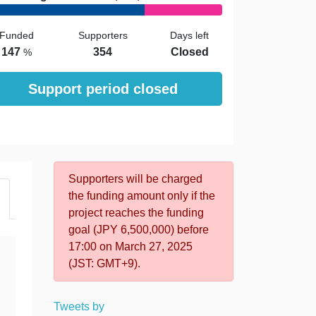
Funded
Supporters
Days left
147
354
Closed
%
Support period closed
Supporters will be charged
the funding amount only if the
project reaches the funding
goal (JPY 6,500,000) before
17:00 on March 27, 2025
(JST: GMT+9).
Tweets by