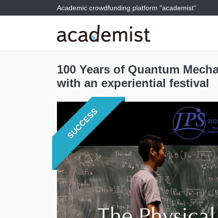
Academic crowdfunding platform "academist"
100 Years of Quantum Mechan
with an experiential festival
SUCCESS