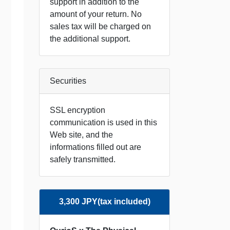
support in addition to the
amount of your return. No
sales tax will be charged on
the additional support.
Securities
SSL encryption
communication is used in this
Web site, and the
informations filled out are
safely transmitted.
3,300 JPY(tax included)