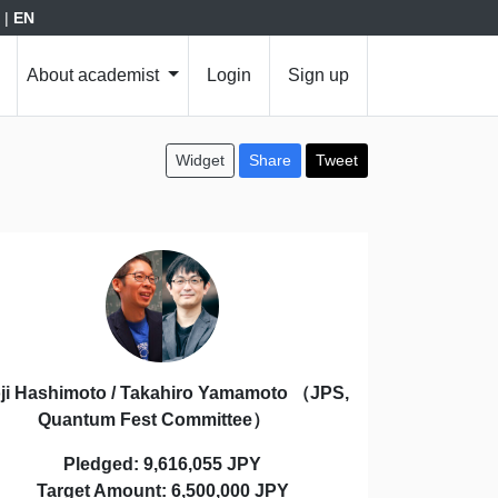
|
EN
About academist
Login
Sign up
Widget
Share
Tweet
ji Hashimoto / Takahiro Yamamoto （JPS,
Quantum Fest Committee）
Pledged: 9,616,055 JPY
Target Amount: 6,500,000 JPY