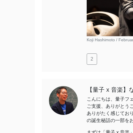
Koji Hashimoto /
Februar
2
【量子 x 音楽
こんにちは、量子フ
ご支援、ありがとうご
ありがたく感じており
の誕生秘話の一部を
まずは「量子 x 音