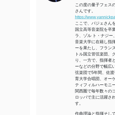
この度の量子フェスの交
さんです。
https://www.yannickp
ここで、パジェさんを
国立高等音楽院を卒業
ラ、ゾル ト・ナジ
音楽大学に在籍し指揮
ーを果たし、フランス
トル国立管弦楽団、ク
り、一方で、指揮者とし
ーなどの分野で幅
弦楽団で5年間、佐
育大学合唱団、オーケ
ティフィルハーモニー
関西圏で毎年数々の
ロッパで主に活躍さ
す。
作曲理論と指揮そし