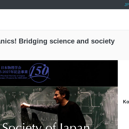
JP
ics! Bridging science and society
Ko