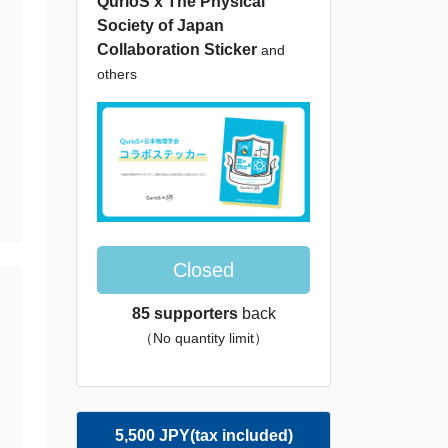
QurioS x The Physical
Society of Japan
Collaboration Sticker
and
others
Closed
85 supporters
back
（No quantity limit）
5,500 JPY(tax included)