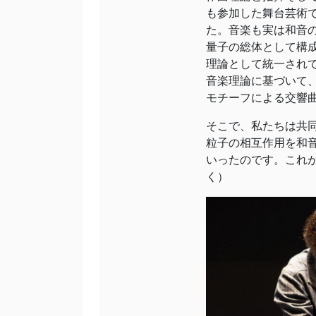
も参加した舞台芸術
た。音楽も実は和音
量子の総体として構
理論として統一され
音楽理論に基づいて
モチーフによる交響
そこで、私たちは共
粒子の相互作用を和
いったのです。これ
く）