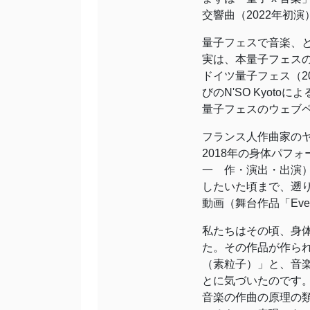
交響曲（2022年初
量子フェスで音楽、
実は、本量子フェス
ドイツ量子フェス（2
びのN'SO Kyot
量子フェスのウェブペ
フランス人作曲家の
2018年の身体パフォーマン
一 作・演出・出演
したいた頃まで、遡
動画（舞台作品「Every d
私たちはその頃、身
た。その作品が作ら
（素粒子）」と、音
とに気づいたのです
音楽の作曲の原理の