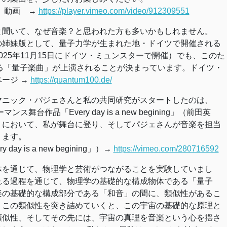
演）動画 →
https://player.vimeo.com/video/912309551
と聞いて、なぜ音楽？と思われた方も多いかもしれません。
の姉妹版として、量子力学が生まれた地・ドイツで開催される
025年11月15日にドイツ・ミュンスターで開催）でも、このた
oによる「量子楽曲」が上演されることが決まっています。ドイツ・
ージ →
https://quantum100.de/
ヤニック・パジェさんと私の共同研究がスタートしたのは、
ス舞台作品「Every day is a new begining」（前田英
）において、私が舞台に登り、そしてパジェさんが音楽を担当
ります。
ay is a new begining」）→
https://vimeo.com/280716592
体を通じて、物理学と芸術がつながることを実験していまし
れる過程を通じて、物理学の基礎的な構成物体である「量子
楽の基礎的な構成部分である「和音」の間に、類似性があるこ
。この類似性を突き詰めていくと、この宇宙の基礎的な原理と
類似性、そしてその先には、宇宙の真理を音楽という心を揺さ