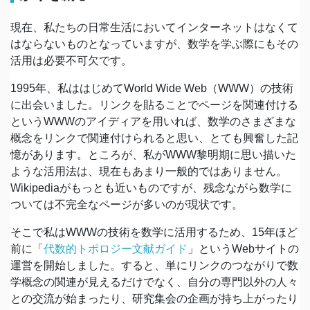
現在、私たちの日常生活においてインターネットはなくて
はならないものとなっていますが、数学を学ぶ際にもその
活用は必要不可欠です。
1995年、私ははじめてWorld Wide Web（WWW）の技術
に出会いました。リンクを貼ることでページを関連付ける
というWWWのアイディアを用いれば、数学のさまざまな
概念をリンクで関連付けられると思い、とても興奮した記
憶があります。ところが、私がWWW黎明期に思い描いた
ような活用法は、現在もあまり一般的ではありません。
Wikipediaがもっとも近いものですが、残念ながら数学に
ついては不完全なページが多いのが現状です。
そこで私はWWWの技術を数学に活用するため、15年ほど
前に「
代数的トポロジー文献ガイド
」というWebサイトの
運営を開始しました。すると、単にリンクのつながりで数
学概念の関連が見えるだけでなく、自分の専門以外の人々
との交流が始まったり、研究集会の企画が持ち上がったり