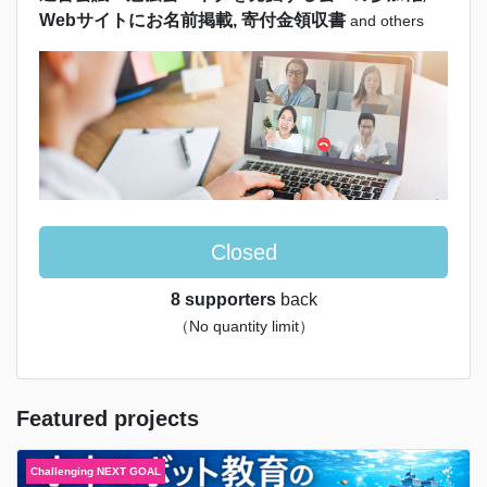
Webサイトにお名前掲載, 寄付金領収書
and others
Closed
8 supporters
back
（No quantity limit）
Featured projects