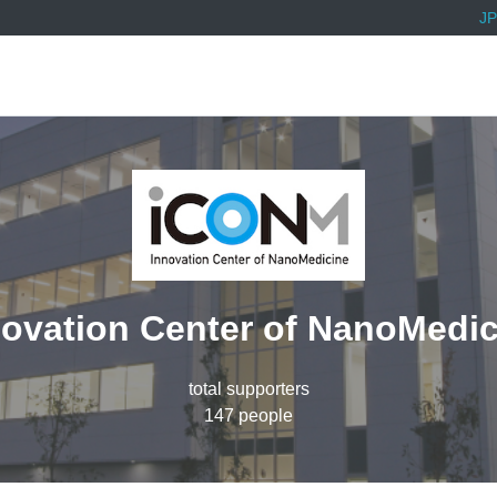
JP
novation Center of NanoMedic
total supporters
147 people