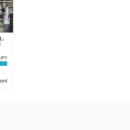
胞」
た
 JPY
sed