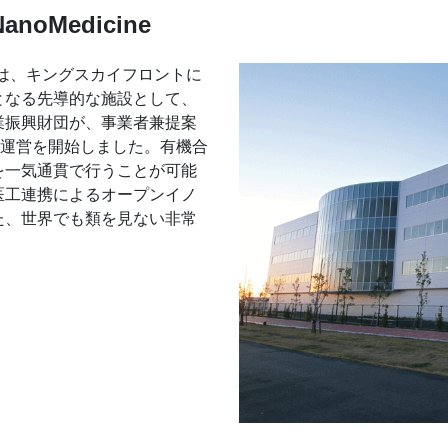
 NanoMedicine
）は、キングスカイフロントに
となる先導的な施設として、
業振興財団が、事業者兼提案
り運営を開始しました。有機合
を一気通貫で行うことが可能
医工連携によるオープンイノ
た、世界でも類を見ない非常