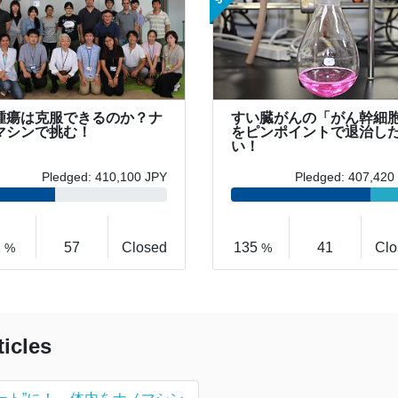
腫瘍は克服できるのか？ナ
すい臓がんの「がん幹細
マシンで挑む！
をピンポイントで退治し
い！
Pledged: 410,100 JPY
Pledged: 407,420
1
57
Closed
135
41
Clo
%
%
ticles