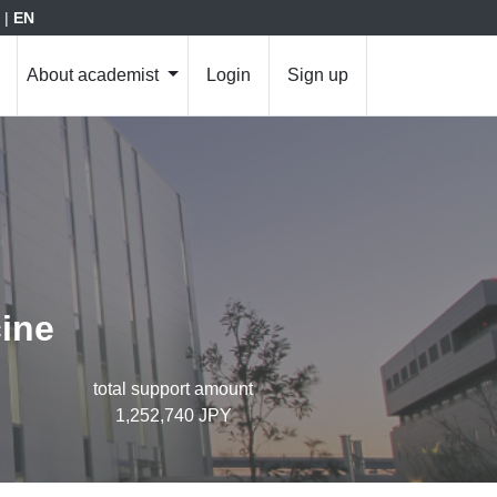
|
EN
About academist
Login
Sign up
ine
total support amount
1,252,740 JPY