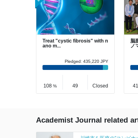
Treat "cystic fibrosis" with n
脳
ano m...
ノ
Pledged: 435,220 JPY
108
49
Closed
4
%
Academist Journal related ar