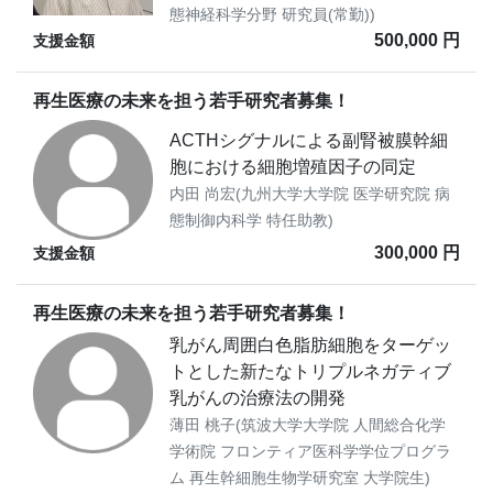
態神経科学分野 研究員(常勤))
500,000 円
支援金額
再生医療の未来を担う若手研究者募集！
ACTHシグナルによる副腎被膜幹細
胞における細胞増殖因子の同定
内田 尚宏(九州大学大学院 医学研究院 病
態制御内科学 特任助教)
300,000 円
支援金額
再生医療の未来を担う若手研究者募集！
乳がん周囲白色脂肪細胞をターゲッ
トとした新たなトリプルネガティブ
乳がんの治療法の開発
薄田 桃子(筑波大学大学院 人間総合化学
学術院 フロンティア医科学学位プログラ
ム 再生幹細胞生物学研究室 大学院生)