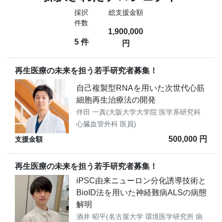
採択
総支援金額
件数
1,900,000
5 件
円
再生医療の未来を担う若手研究者募集！
自己複製型RNAを用いた次世代心筋
細胞再生治療法の開発
伴田 一真(大阪大学大学院 医学系研究科
心臓血管外科 医員)
500,000 円
支援金額
再生医療の未来を担う若手研究者募集！
iPSC由来ニューロン分化誘導技術と
BioID法を⽤いた神経難病ALSの病態
解明
酒井 昭平(名古屋大学 環境医学研究所 病