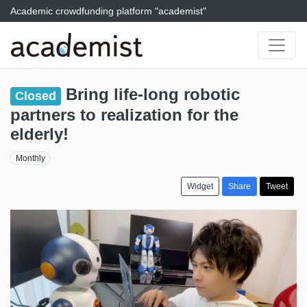
Academic crowdfunding platform "academist"
Bring life-long robotic
Closed
partners to realization for the
elderly!
Monthly
Widget
Share
Tweet