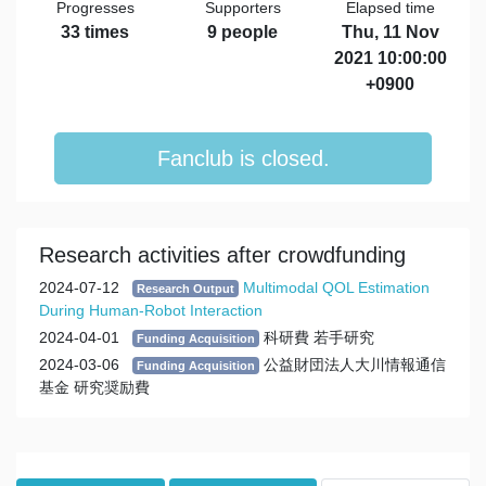
Progresses
Supporters
Elapsed time
33 times
9 people
Thu, 11 Nov
2021 10:00:00
+0900
Fanclub is closed.
Research activities after crowdfunding
2024-07-12
Multimodal QOL Estimation
Research Output
During Human-Robot Interaction
2024-04-01
科研費 若手研究
Funding Acquisition
2024-03-06
公益財団法人大川情報通信
Funding Acquisition
基金 研究奨励費