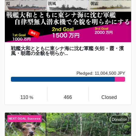
戦艦大和とともに東シナ海に沈む軍艦 矢矧・霞・濱
風・朝霜の全貌を明らか...
Pledged: 11,004,500 JPY
110
466
Closed
%