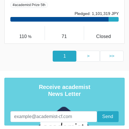
#academist Prize 5th
Pledged: 1,101,319 JPY
110
71
Closed
%
1
>
>>
Receive academist
News Letter