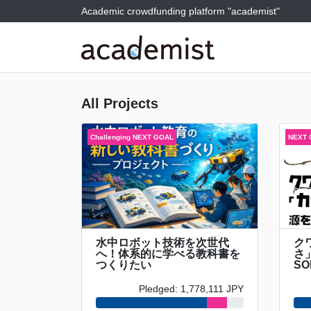
Academic crowdfunding platform "academist"
All Projects
水中ロボット技術を次世代
ク
へ！体系的に学べる教科書を
さ
つくりたい
SO
Pledged: 1,778,111 JPY