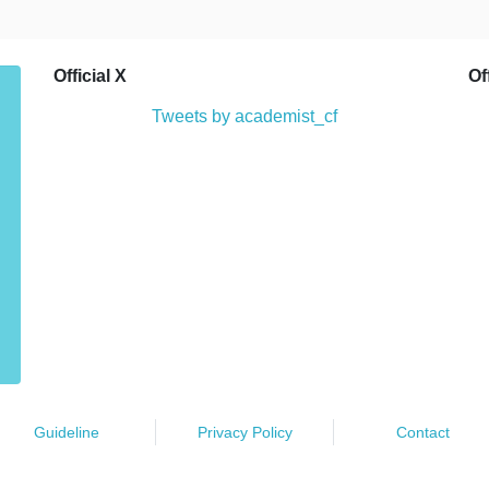
Official X
Of
Tweets by academist_cf
Guideline
Privacy Policy
Contact