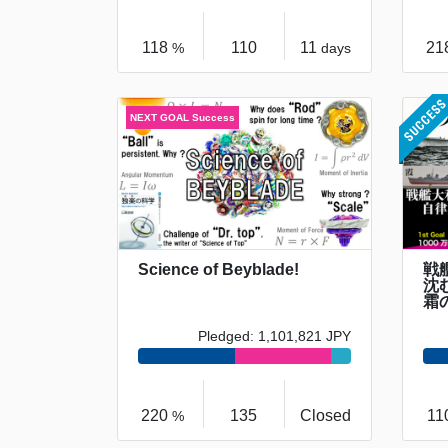
118
110
11
21
%
days
Science of Beyblade!
戦
沈
霜
Pledged: 1,101,821 JPY
220
135
Closed
11
%