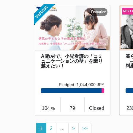
AI教材で、小児看護の「コミ
暮
ュニケーションの壁」を乗り
―
越えたい！
料継
Pledged: 1,044,000 JPY
104
79
Closed
23
%
1
2
…
>
>>