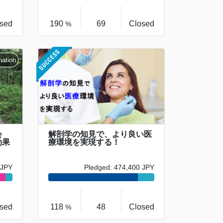
sed
190
69
Closed
%
会
解剖学の知見で、より良い医
効果
療環境を実現する！
 JPY
Pledged: 474,400 JPY
sed
118
48
Closed
%