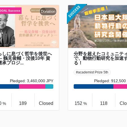
らしに息づく哲学を後世へ
分野を超えたコミュニテ
 鶴見俊輔・没後10年 資
で、動物行動研究を加速
承プロジ...
る！
#academist Prize 5th
Pledged: 3,460,000 JPY
Pledged: 912,500
0
189
Closed
152
118
Clo
%
%