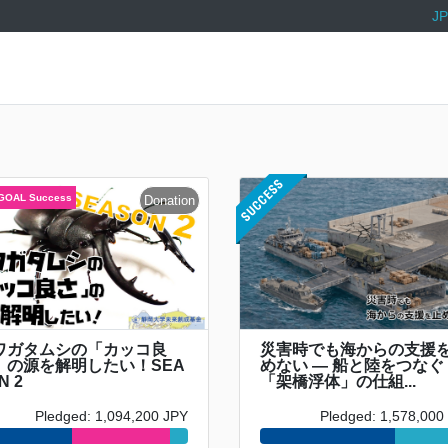
JP
ワガタムシの「カッコ良
災害時でも海からの支援
」の源を解明したい！SEA
めない ― 船と陸をつなぐ
N 2
「架橋浮体」の仕組...
Pledged: 1,094,200 JPY
Pledged: 1,578,000