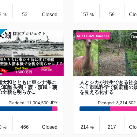
8
53
Closed
157
59
Clo
%
%
艦大和とともに東シナ海に
人とシカが共生できる社
む軍艦 矢矧・霞・濱風・朝
へ！市民科学で防鹿柵の
の全貌を明らか...
を見える化する
Pledged: 11,004,500 JPY
Pledged: 3,214,502
0
466
Closed
214
217
Clo
%
%