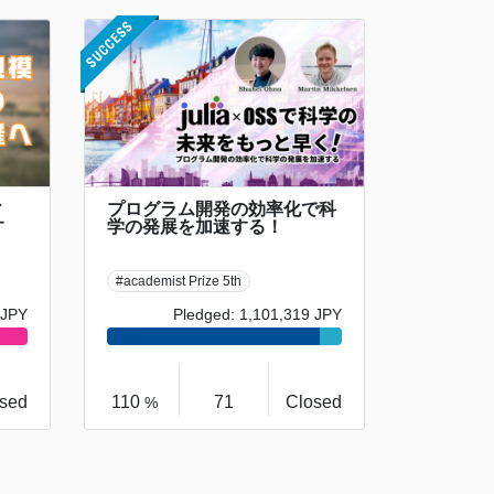
ィ
プログラム開発の効率化で科
す
学の発展を加速する！
#academist Prize 5th
 JPY
Pledged: 1,101,319 JPY
sed
110
71
Closed
%