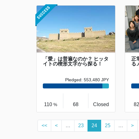
「愛」は普遍なのか？ ヒッタ
正
イトの楔形文字から探る！
る
Pledged: 553,480 JPY
110
68
Closed
8
%
<<
<
…
23
24
25
…
>