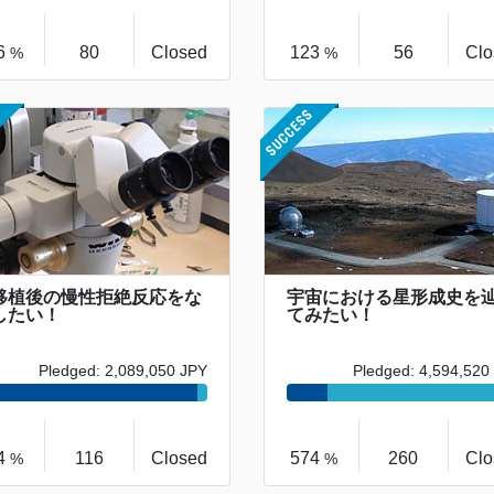
6
80
Closed
123
56
Clo
%
%
移植後の慢性拒絶反応をな
宇宙における星形成史を
したい！
てみたい！
Pledged: 2,089,050 JPY
Pledged: 4,594,520
4
116
Closed
574
260
Clo
%
%