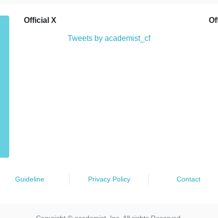
Official X
Of
Tweets by academist_cf
Guideline
Privacy Policy
Contact
Copyright © academist, Inc. All rights Reserved.