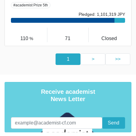
#academist Prize 5th
Pledged: 1,101,319 JPY
110
71
Closed
%
1
>
>>
Receive academist
News Letter