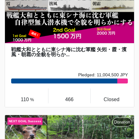
戦艦大和とともに東シナ海に沈む軍艦 矢矧・霞・濱
風・朝霜の全貌を明らか...
Pledged: 11,004,500 JPY
110
466
Closed
%