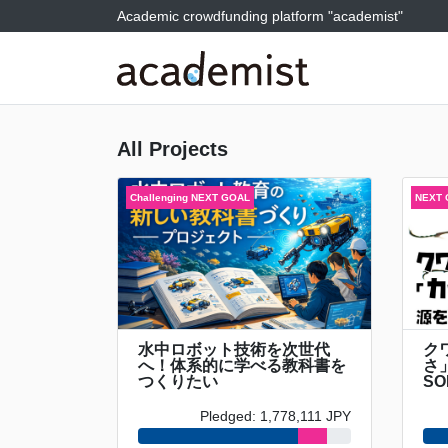
Academic crowdfunding platform "academist"
All Projects
水中ロボット技術を次世代
ク
へ！体系的に学べる教科書を
さ
つくりたい
SO
Pledged: 1,778,111 JPY