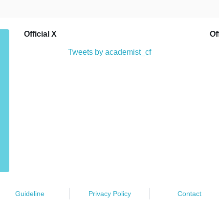
Official X
Of
Tweets by academist_cf
Guideline
Privacy Policy
Contact