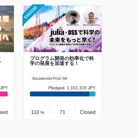
ィ
プログラム開発の効率化で科
す
学の発展を加速する！
#academist Prize 5th
 JPY
Pledged: 1,101,319 JPY
sed
110
71
Closed
%