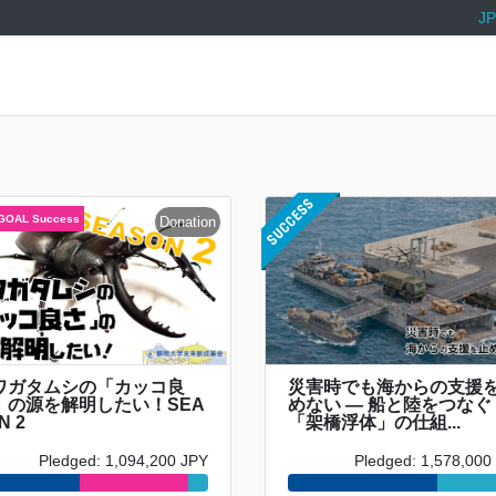
JP
ワガタムシの「カッコ良
災害時でも海からの支援
」の源を解明したい！SEA
めない ― 船と陸をつなぐ
N 2
「架橋浮体」の仕組...
Pledged: 1,094,200 JPY
Pledged: 1,578,000