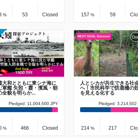
8
53
Closed
157
59
Clo
%
%
艦大和とともに東シナ海に
人とシカが共生できる社
む軍艦 矢矧・霞・濱風・朝
へ！市民科学で防鹿柵の
の全貌を明らか...
を見える化する
Pledged: 11,004,500 JPY
Pledged: 3,214,502
0
466
Closed
214
217
Clo
%
%