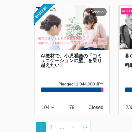
AI教材で、小児看護の「コミ
暮
ュニケーションの壁」を乗り
―
越えたい！
料継
Pledged: 1,044,000 JPY
104
79
Closed
23
%
1
2
…
>
>>