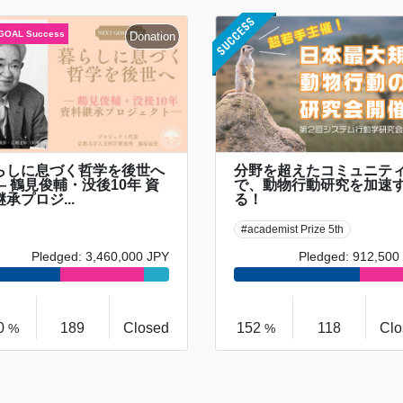
らしに息づく哲学を後世へ
分野を超えたコミュニテ
 鶴見俊輔・没後10年 資
で、動物行動研究を加速
承プロジ...
る！
#academist Prize 5th
Pledged: 3,460,000 JPY
Pledged: 912,500
0
189
Closed
152
118
Clo
%
%