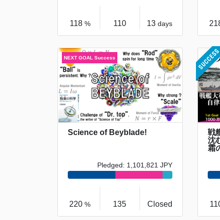
118
110
13
21
%
days
Science of Beyblade!
戦
沈
霜
Pledged: 1,101,821 JPY
220
135
Closed
11
%