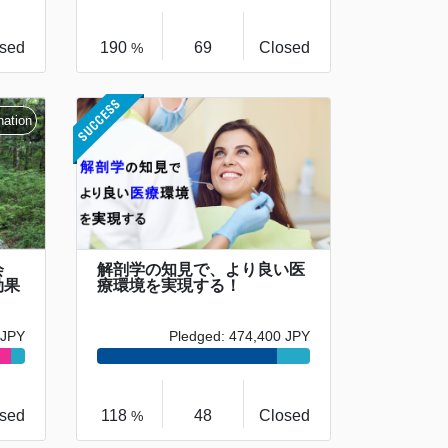
sed
190
69
Closed
%
会
解剖学の知見で、より良い医
効果
療環境を実現する！
 JPY
Pledged: 474,400 JPY
sed
118
48
Closed
%