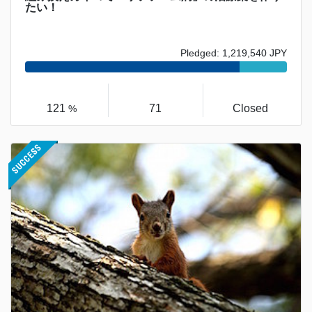
たい！
Pledged: 1,219,540 JPY
121
71
Closed
%