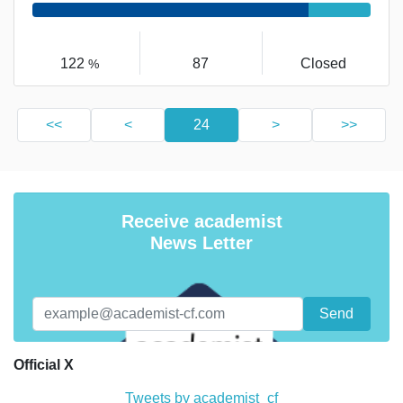
122
87
Closed
%
<<
<
24
>
>>
Receive academist
News Letter
Official X
Tweets by academist_cf