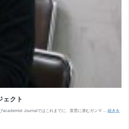
ジェクト
emist Journalではこれまでに、雷雲に潜むガンマ …
続きを