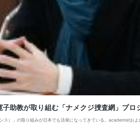
宇高寛子助教が取り組む「ナメクジ捜査網」プロ
の取り組みが日本でも活発になってきている。academistおよびacad