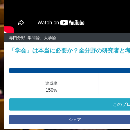
専門分野 :学問論、大学論
「学会」は本当に必要か？全分野の研究者と
達成率
150
%
このプ
シェア