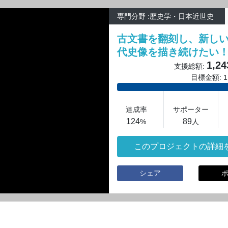
専門分野 :歴史学・日本近世史
古文書を翻刻し、新し
代史像を描き続けたい
1,24
支援総額:
目標金額: 1,
達成率
サポーター
124
89
%
人
このプロジェクトの詳細
シェア