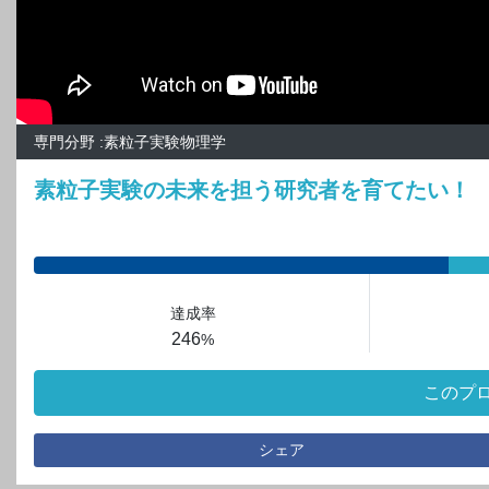
専門分野 :素粒子実験物理学
素粒子実験の未来を担う研究者を育てたい！
達成率
246
%
このプ
シェア