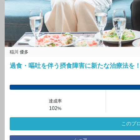
稲川 優多
過食・嘔吐を伴う摂食障害に新たな治療法を
達成率
102
%
このプ