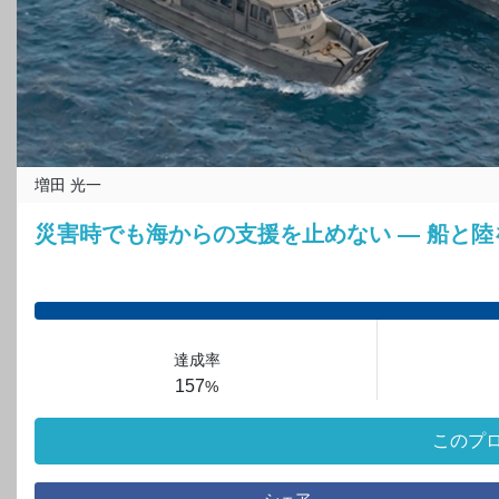
増田 光一
災害時でも海からの支援を止めない ― 船と
達成率
157
%
このプ