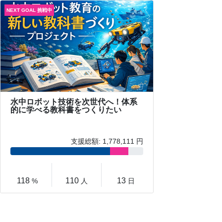
水中ロボット技術を次世代へ！体系
的に学べる教科書をつくりたい
支援総額: 1,778,111 円
118
110
13
%
人
日