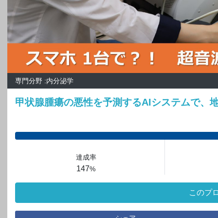
専門分野 :内分泌学
甲状腺腫瘍の悪性を予測するAIシステムで、
達成率
147
%
このプ