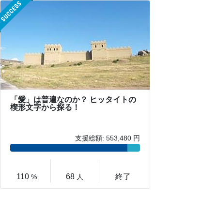
「愛」は普遍なのか？ ヒッタイトの
楔形文字から探る！
支援総額: 553,480 円
110
68
終了
%
人